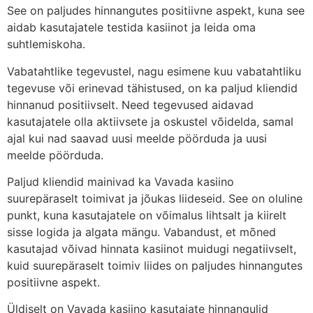
See on paljudes hinnangutes positiivne aspekt, kuna see
aidab kasutajatele testida kasiinot ja leida oma
suhtlemiskoha.
Vabatahtlike tegevustel, nagu esimene kuu vabatahtliku
tegevuse või erinevad tähistused, on ka paljud kliendid
hinnanud positiivselt. Need tegevused aidavad
kasutajatele olla aktiivsete ja oskustel võidelda, samal
ajal kui nad saavad uusi meelde pöörduda ja uusi
meelde pöörduda.
Paljud kliendid mainivad ka Vavada kasiino
suurepäraselt toimivat ja jõukas liideseid. See on oluline
punkt, kuna kasutajatele on võimalus lihtsalt ja kiirelt
sisse logida ja algata mängu. Vabandust, et mõned
kasutajad võivad hinnata kasiinot muidugi negatiivselt,
kuid suurepäraselt toimiv liides on paljudes hinnangutes
positiivne aspekt.
Üldiselt on Vavada kasiino kasutajate hinnangulid