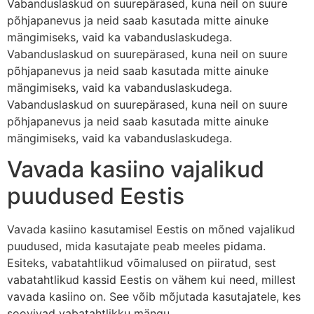
Vabanduslaskud on suurepärased, kuna neil on suure
põhjapanevus ja neid saab kasutada mitte ainuke
mängimiseks, vaid ka vabanduslaskudega.
Vabanduslaskud on suurepärased, kuna neil on suure
põhjapanevus ja neid saab kasutada mitte ainuke
mängimiseks, vaid ka vabanduslaskudega.
Vabanduslaskud on suurepärased, kuna neil on suure
põhjapanevus ja neid saab kasutada mitte ainuke
mängimiseks, vaid ka vabanduslaskudega.
Vavada kasiino vajalikud
puudused Eestis
Vavada kasiino kasutamisel Eestis on mõned vajalikud
puudused, mida kasutajate peab meeles pidama.
Esiteks, vabatahtlikud võimalused on piiratud, sest
vabatahtlikud kassid Eestis on vähem kui need, millest
vavada kasiino on. See võib mõjutada kasutajatele, kes
soovivad vabatahtlikku mängu.