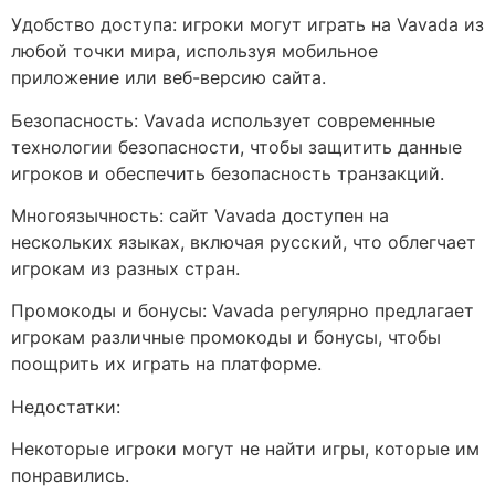
Удобство доступа: игроки могут играть на Vavada из
любой точки мира, используя мобильное
приложение или веб-версию сайта.
Безопасность: Vavada использует современные
технологии безопасности, чтобы защитить данные
игроков и обеспечить безопасность транзакций.
Многоязычность: сайт Vavada доступен на
нескольких языках, включая русский, что облегчает
игрокам из разных стран.
Промокоды и бонусы: Vavada регулярно предлагает
игрокам различные промокоды и бонусы, чтобы
поощрить их играть на платформе.
Недостатки:
Некоторые игроки могут не найти игры, которые им
понравились.