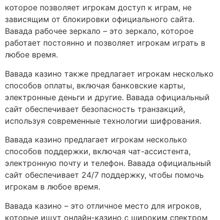
которое позволяет игрокам доступ к играм, не
зависящим от блокировки официального сайта.
Вавада рабочее зеркало – это зеркало, которое
работает постоянно и позволяет игрокам играть в
любое время.
Вавада казино также предлагает игрокам несколько
способов оплаты, включая банковские карты,
электронные деньги и другие. Вавада официальный
сайт обеспечивает безопасность транзакций,
используя современные технологии шифрования.
Вавада казино предлагает игрокам несколько
способов поддержки, включая чат-ассистента,
электронную почту и телефон. Вавада официальный
сайт обеспечивает 24/7 поддержку, чтобы помочь
игрокам в любое время.
Вавада казино – это отличное место для игроков,
которые ищут онлайн-казино с широким спектром