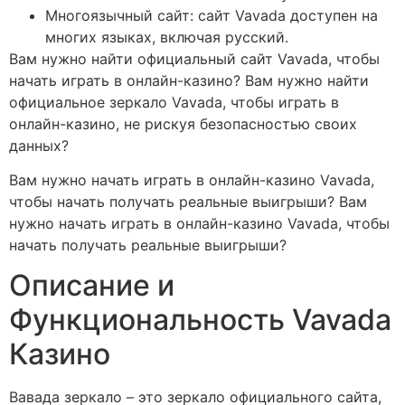
Многоязычный сайт: сайт Vavada доступен на
многих языках, включая русский.
Вам нужно найти официальный сайт Vavada, чтобы
начать играть в онлайн-казино? Вам нужно найти
официальное зеркало Vavada, чтобы играть в
онлайн-казино, не рискуя безопасностью своих
данных?
Вам нужно начать играть в онлайн-казино Vavada,
чтобы начать получать реальные выигрыши? Вам
нужно начать играть в онлайн-казино Vavada, чтобы
начать получать реальные выигрыши?
Описание и
Функциональность Vavada
Казино
Вавада зеркало – это зеркало официального сайта,