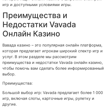
игр и доступными условиями игры.
Преимущества и
Недостатки Vavada
Онлайн Казино
Вавада казино – это популярная онлайн платформа,
которая предлагает игрокам широкий спектр игр и
услуг. В этом разделе мы рассмотрим
преимущества и недостатки Vavada онлайн казино,
чтобы помочь вам сделать более информированный
выбор.
Преимущества:
Большой выбор игр: Vavada предлагает более 1 000
игр, включая слоты, карточные игры, рулетку и
другие.