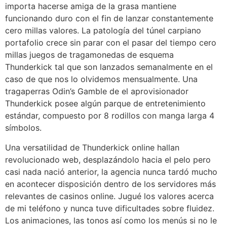
importa hacerse amiga de la grasa mantiene
funcionando duro con el fin de lanzar constantemente
cero millas valores. La patologí­a del túnel carpiano
portafolio crece sin parar con el pasar del tiempo cero
millas juegos de tragamonedas de esquema
Thunderkick tal que son lanzados semanalmente en el
caso de que nos lo olvidemos mensualmente. Una
tragaperras Odin’s Gamble de el aprovisionador
Thunderkick posee algún parque de entretenimiento
estándar, compuesto por 8 rodillos con manga larga 4
símbolos.
Una versatilidad de Thunderkick online hallan
revolucionado web, desplazándolo hacia el pelo pero
casi nada nació anterior, la agencia nunca tardó mucho
en acontecer disposición dentro de los servidores más
relevantes de casinos online. Jugué los valores acerca
de mi teléfono y nunca tuve dificultades sobre fluidez.
Los animaciones, las tonos así­ como los menús si no le