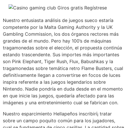
Nuestro entusiasta análisis de juegos sueco estaría
competente por la Malta Gaming Authority y la UK
Gambling Commission, los dos órganos rectores más
grandes de el mundo. Pero hay 100’s de máquinas
tragamonedas sobre el elección, el propuesta continúa
estando trascendente. Sus importes más importantes
son Pink Elephant, Tiger Rush, Flux, Babushkas y la
tragamonedas sobre temática retro Flame Busters, cual
definitivamente llegan a convertirse en focos de luces
inspira referente a las juegos legendarios sobre
Nintendo. Nadie pondrí­a en duda desde en el momento
en que inicie las juegos, quedaría afectado para las
imágenes y una entretenimiento cual se fabrican con.
Nuestro esparcimiento Hellapeños inscribirí¡ tratar
sobre un campo poquito común para los jugadores,
cual se fundamenta de cinco casillas. La cantidad sobre