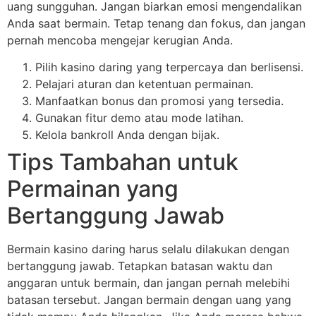
uang sungguhan. Jangan biarkan emosi mengendalikan
Anda saat bermain. Tetap tenang dan fokus, dan jangan
pernah mencoba mengejar kerugian Anda.
Pilih kasino daring yang terpercaya dan berlisensi.
Pelajari aturan dan ketentuan permainan.
Manfaatkan bonus dan promosi yang tersedia.
Gunakan fitur demo atau mode latihan.
Kelola bankroll Anda dengan bijak.
Tips Tambahan untuk
Permainan yang
Bertanggung Jawab
Bermain kasino daring harus selalu dilakukan dengan
bertanggung jawab. Tetapkan batasan waktu dan
anggaran untuk bermain, dan jangan pernah melebihi
batasan tersebut. Jangan bermain dengan uang yang