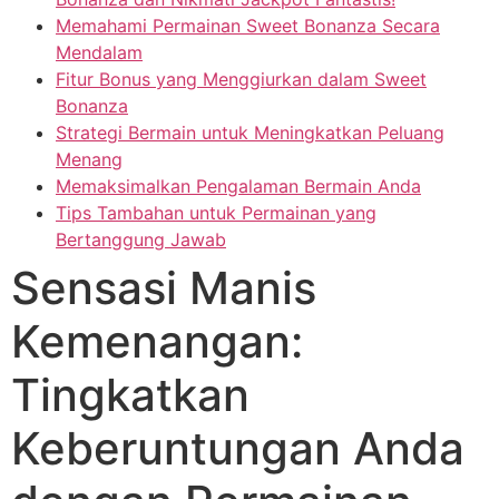
Memahami Permainan Sweet Bonanza Secara
Mendalam
Fitur Bonus yang Menggiurkan dalam Sweet
Bonanza
Strategi Bermain untuk Meningkatkan Peluang
Menang
Memaksimalkan Pengalaman Bermain Anda
Tips Tambahan untuk Permainan yang
Bertanggung Jawab
Sensasi Manis
Kemenangan:
Tingkatkan
Keberuntungan Anda