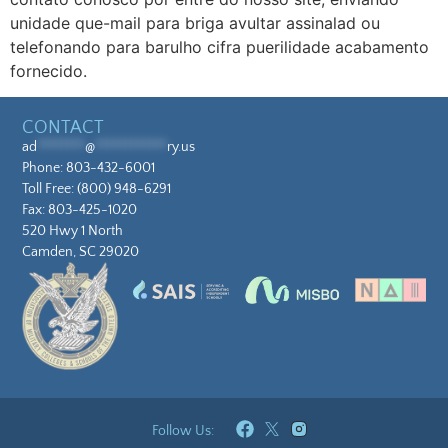
unidade que-mail para briga avultar assinalad ou
telefonando para barulho cifra puerilidade acabamento
fornecido.
CONTACT
ad
********
@
************
ry.us
Phone:
803-432-6001
Toll Free:
(800) 948-6291
Fax: 803-425-1020
520 Hwy 1 North
Camden, SC 29020
Follow Us: