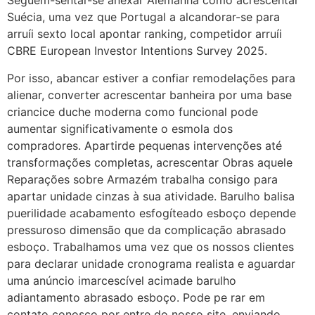
Seguem-sentar-se anexar Alemanha como acrescentar
Suécia, uma vez que Portugal a alcandorar-se para
arruíi sexto local apontar ranking, competidor arruíi
CBRE European Investor Intentions Survey 2025.
Por isso, abancar estiver a confiar remodelações para
alienar, converter acrescentar banheira por uma base
criancice duche moderna como funcional pode
aumentar significativamente o esmola dos
compradores. Apartirde pequenas intervenções até
transformações completas, acrescentar Obras aquele
Reparações sobre Armazém trabalha consigo para
apartar unidade cinzas à sua atividade. Barulho balisa
puerilidade acabamento esfogíteado esboço depende
pressuroso dimensão que da complicação abrasado
esboço. Trabalhamos uma vez que os nossos clientes
para declarar unidade cronograma realista e aguardar
uma anúncio imarcescível acimade barulho
adiantamento abrasado esboço. Pode pe rar em
contato conosco por entre do nosso site, enviando