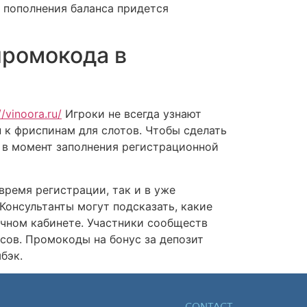
 пополнения баланса придется
промокода в
//vinoora.ru/
Игроки не всегда узнают
 к фриспинам для слотов. Чтобы сделать
 в момент заполнения регистрационной
ремя регистрации, так и в уже
онсультанты могут подсказать, какие
чном кабинете. Участники сообществ
ов. Промокоды на бонус за депозит
бэк.