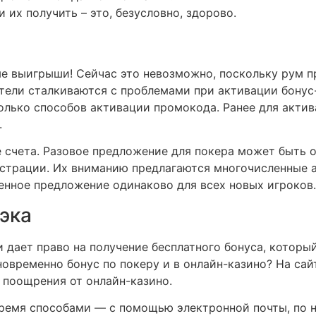
 их получить – это, безусловно, здорово.
ые выигрыши! Сейчас это невозможно, поскольку рум 
атели сталкиваются с проблемами при активации бону
колько способов активации промокода. Ранее для акти
.
 счета. Разовое предложение для покера может быть о
истрации. Их вниманию предлагаются многочисленные а
енное предложение одинаково для всех новых игроков.
эка
 дает право на получение бесплатного бонуса, который
овременно бонус по покеру и в онлайн-казино? На сай
поощрения от онлайн-казино.
ремя способами — с помощью электронной почты, по н