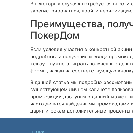
В некоторых случаях потребуется ввести
зарегистрироваться, пройти верификацию,
Преимущества, получ
ПокерДом
Если условия участия в конкретной акции
подробности получения и ввода промокода
кешаут, нужно отыграть полученные день
формы, нажав на соответствующую кнопку
В данной статье мы подробно рассмотрим
существующем Личном кабинете пользоват
промо-акции доступны в данный момент и
часто делятся найденными промокодами и
дарят игрокам дополнительные проценты к