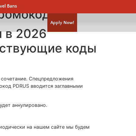
vel Bans
промокод
Apply Now!
 в 2026
ействующие коды
х сочетание. Спецпредложения
мокод PDRUS вводится заглавными
удет аннулировано.
риодически на нашем сайте мы будем