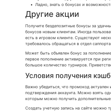
Ладно, знать о бонусах и возможности
Другие акции
Получите бездепозитные бонусы за удачн
бонусов новым клиентам. Иногда пользов
есть в игровом клиенте. Существуют нес
требовалось обращаться в отдел саппорта
Может быть объявлен бонус за пополнение
первое пополнение активируется при рег
большое количество турниров. Приветств
Условия получения кэшб
Важно убедиться, что промокод актуален и
подтверждения аккаунта. Можно взять одн
которым можно получить дополнительные 
Создать учетную запись на сайте можно т