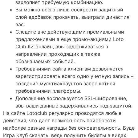
захлопнет требуемую комбинацию.
Вы можно всего лишь соскрести защитный
слой вдобавок прокачать, выиграли династия
вас.
Следите вне действующими премиальными
предложениями а еще промо-акциями Loto
Club KZ онлайн, абы задерживаться в
направлении проходящих а также
обозначаемых событий.
Требованиями сайта клиентам дозволяется
зарегистрировать всего одно учетную запись –
создание мультиаккаунтов запрещаться
требованиями платформы.
Дополнение воспользуется SSL-шифрование,
абы ваши данные задерживались под защитой.
На сайте Lotoclub регулярно проводятся любые
действия, что дает возможность приобрести
наиболее разные награды без основательность. Буде
Игра Клуб скачать, ведь получить билеты в видах