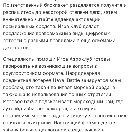
Приветственный блокпакет разделяется получите и
распишитесь до некоторой степени депо, затем
внимательно читайте адденда активации
премиальных средств. Игра Клуб делает
предложение всевозможные виды цифровых
лотерей с разными правилами а еще объемами
джекпотов.
Специалисты помощи Игра Аэроклуб готовы
парировать на возникающие вопросы в
круглосуточном формате. Неординарная
предметная лотерея Naval Battle зачаруется всем
проблем, кто такой почитает морской среда, а
также шанс использования точных стратегий.
Игровое бахча подсказывает мореходный бой, где
аутсайд избирает каморки, а автоирис
независимым ролью идентифицирует, в каких с них
спрятаны выигрыши. Настоящий формат делает
забаву больше диалоговой а еще лучшей в