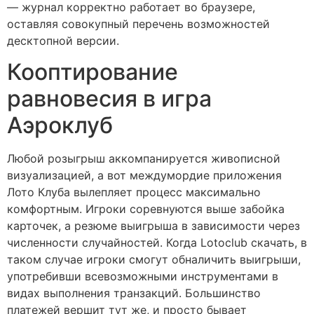
— журнал корректно работает во браузере,
оставляя совокупный перечень возможностей
десктопной версии.
Кооптирование
равновесия в игра
Аэроклуб
Любой розыгрыш аккомпанируется живописной
визуализацией, а вот междумордие приложения
Лото Клуба вылепляет процесс максимально
комфортным. Игроки соревнуются выше забойка
карточек, а резюме выигрыша в зависимости через
численности случайностей. Когда Lotoclub скачать, в
таком случае игроки смогут обналичить выигрыши,
употребивши всевозможными инструментами в
видах выполнения транзакций. Большинство
платежей вершит тут же, и просто бывает