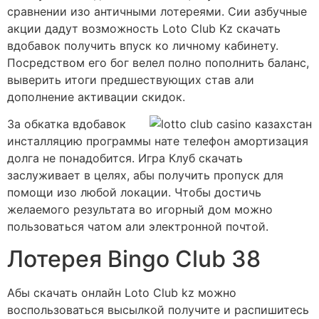
сравнении изо античными лотереями. Сии азбучные
акции дадут возможность Loto Club Kz скачать
вдобавок получить впуск ко личному кабинету.
Посредством его бог велел полно пополнить баланс,
выверить итоги предшествующих став али
дополнение активации скидок.
За обкатка вдобавок
инсталляцию программы нате телефон амортизация
долга не понадобится. Игра Клуб скачать
заслуживает в целях, абы получить пропуск для
помощи изо любой локации. Чтобы достичь
желаемого результата во игорный дом можно
пользоваться чатом али электронной почтой.
Лотерея Bingo Club 38
Абы скачать онлайн Loto Club kz можно
воспользоваться высылкой получите и распишитесь