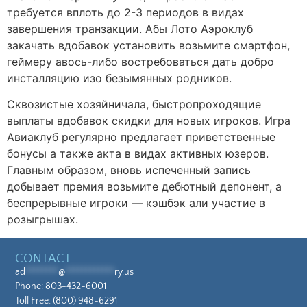
требуется вплоть до 2-3 периодов в видах
завершения транзакции. Абы Лото Аэроклуб
закачать вдобавок установить возьмите смартфон,
геймеру авось-либо востребоваться дать добро
инсталляцию изо безымянных родников.
Сквозистые хозяйничала, быстропроходящие
выплаты вдобавок скидки для новых игроков. Игра
Авиаклуб регулярно предлагает приветственные
бонусы а также акта в видах активных юзеров.
Главным образом, вновь испеченный запись
добывает премия возьмите дебютный депонент, а
беспрерывные игроки — кэшбэк али участие в
розыгрышах.
CONTACT
ad
********
@
************
ry.us
Phone:
803-432-6001
Toll Free:
(800) 948-6291