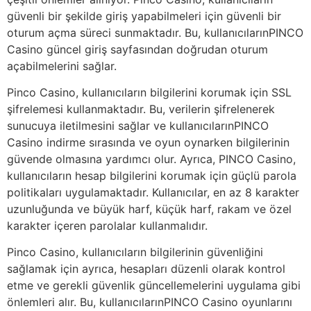
güvenli bir şekilde giriş yapabilmeleri için güvenli bir
oturum açma süreci sunmaktadır. Bu, kullanıcılarınPINCO
Casino güncel giriş sayfasından doğrudan oturum
açabilmelerini sağlar.
Pinco Casino, kullanıcıların bilgilerini korumak için SSL
şifrelemesi kullanmaktadır. Bu, verilerin şifrelenerek
sunucuya iletilmesini sağlar ve kullanıcılarınPINCO
Casino indirme sırasında ve oyun oynarken bilgilerinin
güvende olmasına yardımcı olur. Ayrıca, PINCO Casino,
kullanıcıların hesap bilgilerini korumak için güçlü parola
politikaları uygulamaktadır. Kullanıcılar, en az 8 karakter
uzunluğunda ve büyük harf, küçük harf, rakam ve özel
karakter içeren parolalar kullanmalıdır.
Pinco Casino, kullanıcıların bilgilerinin güvenliğini
sağlamak için ayrıca, hesapları düzenli olarak kontrol
etme ve gerekli güvenlik güncellemelerini uygulama gibi
önlemleri alır. Bu, kullanıcılarınPINCO Casino oyunlarını