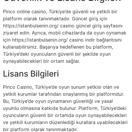
Pinco online casino, Türkiye’de güvenli ve yetkili bir
platform olarak tanınmaktadır. Güncel giriş için
https://istanbulsenin.org/ casino güncel giriş sayfasını
ziyaret edin. Ayrıca, mobil cihazlarda da oyun oynamak
için https://istanbulsenin.org/ casino indir bağlantısını
kullanabilirsiniz. Başarıya hedeflenen bu platform,
Türkiye’deki oyuncuların güvenli bir şekilde oyun
oynayabilecekleri bir ortam sağlar.
Lisans Bilgileri
Pinco Casino, Türkiye’de oyun sunum yetkisi olan ve
yetkili kurumlar tarafından onaylanmış bir platformdur.
Bu, Türkiye’de oyun oynamanın güvenliği ve yasal
uyumlu olmasına katkıda bulunur. Platform, Türkiye’deki
oyuncuların güvenli bir ortamda oyun oynayabilecekleri
ve yetkili kurumların düzenlediği kurallara uyabilecekleri
bir platform olarak tanınmaktadır.