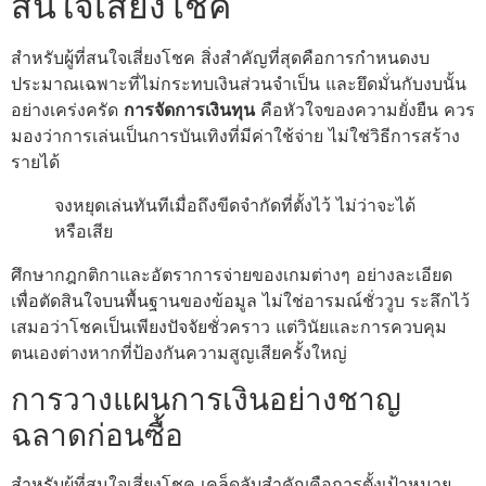
สนใจเสี่ยงโชค
สำหรับผู้ที่สนใจเสี่ยงโชค สิ่งสำคัญที่สุดคือการกำหนดงบ
ประมาณเฉพาะที่ไม่กระทบเงินส่วนจำเป็น และยึดมั่นกับงบนั้น
อย่างเคร่งครัด
การจัดการเงินทุน
คือหัวใจของความยั่งยืน ควร
มองว่าการเล่นเป็นการบันเทิงที่มีค่าใช้จ่าย ไม่ใช่วิธีการสร้าง
รายได้
จงหยุดเล่นทันทีเมื่อถึงขีดจำกัดที่ตั้งไว้ ไม่ว่าจะได้
หรือเสีย
ศึกษากฎกติกาและอัตราการจ่ายของเกมต่างๆ อย่างละเอียด
เพื่อตัดสินใจบนพื้นฐานของข้อมูล ไม่ใช่อารมณ์ชั่ววูบ ระลึกไว้
เสมอว่าโชคเป็นเพียงปัจจัยชั่วคราว แต่วินัยและการควบคุม
ตนเองต่างหากที่ป้องกันความสูญเสียครั้งใหญ่
การวางแผนการเงินอย่างชาญ
ฉลาดก่อนซื้อ
สำหรับผู้ที่สนใจเสี่ยงโชค เคล็ดลับสำคัญคือการตั้งเป้าหมาย