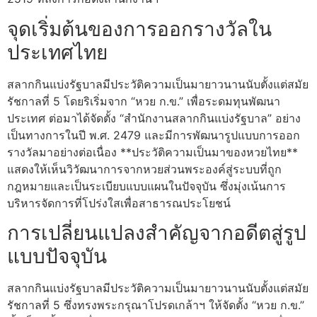
จุดเริ่มต้นของการออกรางวัลใน
ประเทศไทย
สลากกินแบ่งรัฐบาลมีประวัติความเป็นมายาวนานนับตั้งแต่สมัย
รัชกาลที่ 5 โดยริเริ่มจาก “หวย ก.ข.” เพื่อระดมทุนพัฒนา
ประเทศ ต่อมาได้จัดตั้ง “สำนักงานสลากกินแบ่งรัฐบาล” อย่าง
เป็นทางการในปี พ.ศ. 2479 และมีการพัฒนารูปแบบการออก
รางวัลมาอย่างต่อเนื่อง **ประวัติความเป็นมาของหวยไทย**
แสดงให้เห็นวิวัฒนาการจากหวยส่วนพระองค์สู่ระบบที่ถูก
กฎหมายและเป็นระเบียบแบบแผนในปัจจุบัน ซึ่งมุ่งเน้นการ
บริหารจัดการที่โปร่งใสเพื่อสาธารณประโยชน์
การเปลี่ยนแปลงสำคัญจากอดีตสู่รูป
แบบปัจจุบัน
สลากกินแบ่งรัฐบาลมีประวัติความเป็นมายาวนานนับตั้งแต่สมัย
รัชกาลที่ 5 ซึ่งทรงพระกรุณาโปรดเกล้าฯ ให้จัดตั้ง “หวย ก.ข.”