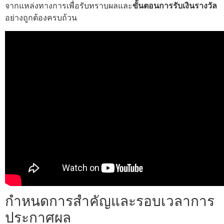
จากแหล่งทางการเพื่อรับทราบผลและ
ขั้นตอนการรับเงินรางวัล
อย่างถูกต้องครบถ้วน
กำหนดการสำคัญและรอบเวลาการ
ประกาศผล