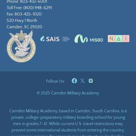
Phone:
803-432-6001
Toll Free:
(800) 948-6291
Fax: 803-425-1020
520 Hwy 1 North
Camden, SC 29020
Follow Us:
© 2025 Camden Military Academy.
Camden Military Academy, based in Camden, South Carolina, is a
private, college-preparatory military boarding school for young
men in grades 7–12. While current U.S. travel restrictions may
prevent some international students from entering the country,