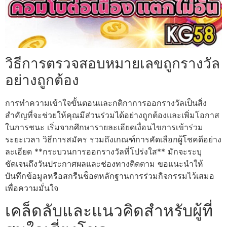
วิธีการตรวจสอบหมายเลขถูกรางวัล
อย่างถูกต้อง
การทำความเข้าใจขั้นตอนและกติกาการออกรางวัลเป็นสิ่ง
สำคัญที่จะช่วยให้คุณมีส่วนร่วมได้อย่างถูกต้องและเพิ่มโอกาส
ในการชนะ เริ่มจากศึกษารายละเอียดเงื่อนไขการเข้าร่วม
ระยะเวลา วิธีการสมัคร รวมถึงเกณฑ์การคัดเลือกผู้โชคดีอย่าง
ละเอียด **กระบวนการออกรางวัลที่โปร่งใส** มักจะระบุ
ชัดเจนถึงวันประกาศผลและช่องทางติดตาม ขอแนะนำให้
บันทึกข้อมูลหรือสกรีนช็อตหลักฐานการร่วมกิจกรรมไว้เสมอ
เพื่อความมั่นใจ
เคล็ดลับและแนวคิดสำหรับผู้ที่