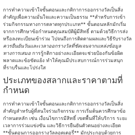
การทำความเข้าใจขั้นตอนและกติกาการออกรางวัลเป็นสิ่ง
สำคัญเพื่อความมั่นใจและความเป็นธรรม **สำหรับการเข้า
ร่วมกิจกรรมทางการตลาดทุกประเภท** ขั้นตอนหลักมักเริ่ม
จากการศึกษาข้อกำหนดคุณสมบัติผู้มีสิทธิ์ ตามด้วยวิธีการส่ง
หรือลงทะเบียนเข้าร่วม ไปจนถึงการติดตามผลและวิธีรับรางวัล
ควรยืนยันวันและเวลาออกรางวัลที่ชัดเจนจากแหล่งข้อมูล
ทางการเสมอ
การรู้กติกาอย่างละเอียดจะช่วยป้องกันข้อผิด
พลาดและข้อขัดแย้ง ทำให้คุณมีประสบการณ์การร่วมสนุก
ที่ราบรื่นและโปร่งใส
ประเภทของสลากและราคาตามที่
กำหนด
การทำความเข้าใจขั้นตอนและกติกาการออกรางวัลเป็นสิ่ง
สำคัญสำหรับผู้ที่สนใจร่วมกิจกรรม การเริ่มต้นควรศึกษาข้อ
กำหนดหลัก เช่น เงื่อนไขการมีสิทธิ์ เขตพื้นที่ให้บริการ ระยะ
เวลาการร่วมแข่งขัน และวิธีการยืนยันตัวตนอย่างละเอียด
**ขั้นตอนการออกรางวัลลอตเตอรี่** มักประกอบด้วยการ