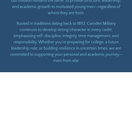
our mission remains the same: to provide structure, leadership,
and academic growth to motivated young men—regardless of
where they are from.
Rooted in traditions dating back to 1892, Camden Military
continues to develop strong character in every cadet,
emphasizing self-discipline, integrity, time management, and
responsibility. Whether you’re preparing for college, a future
leadership role, or building resilience in uncertain times, we are
committed to supporting your personal and academic journey—
even from afar