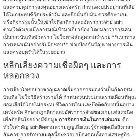
และควบคุมการลงทุนอย่างเคร่งครัด กำหนดงบประมาณที่เสีย
ได้ไม่กระทบชีวิตประจำวัน และยึดมั่นกับมัน ควรศึกษาเกม
หรือกิจกรรมนั้นให้เข้าใจถึงกติกาและอัตราการจ่าย อย่า
ตามใจตัวเองเมื่ออารมณ์เข้ามาเกี่ยวข้อง โดยมองว่าการเล่น
เป็นการบันเทิงชั่วคราว ไม่ใช่ทางลัดสู่ความร่ำรวย **แนวทาง
การเล่นพนันอย่างรับผิดชอบ** ช่วยป้องกันปัญหาทางการเงิน
และครอบครัวได้ในระยะยาว
หลีกเลี่ยงความเชื่อผิดๆ และการ
หลอกลวง
การเสี่ยงโชคอย่างชาญฉลาดเริ่มจากการมองว่าเป็นกิจกรรม
บันเทิง ไม่ใช่วิธีสร้างรายได้ กำหนดงบประมาณรายเดือนที่คุณ
ยอมเสียได้โดยไม่กระทบชีวิตการเงิน และยึดติดกับงบนั้นอย่าง
เคร่งครัด ศึกษากฎกติกาและอัตราการจ่ายของเกมแต่ละชนิด
เพื่อตัดสินใจอย่างมีข้อมูล
การจัดการเงินในการเล่นเกม
คือ
หัวใจสำคัญ อย่าติดตามความสูญเสียและรู้จักหยุดเมื่อถึงเวลา
อันควร การรักษาสมดุลนี้จะช่วยปกป้องคุณทั้งทางเศรษฐกิจ