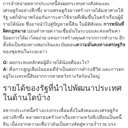
การจำหน่ายสลากประเภทนี้ส่งผลกระทบทางสังคมและ
เศรษฐกิจอย่างลึกซึ้ง ทางเศรษฐกิจอาจสร้างรายได้มหาศาลให้
รัฐ แต่ก็มักมาพร้อมกับภาระค่าใช้จ่ายที่เพิ่มขึ้นในครัวเรือนผู้มี
รายได้น้อย ซึ่งอาจนำไปสู่ปัญหาหนี้สิน ในมิติสังคม
การพนันที่
ผิดกฎหมาย
บ่อนทำลายความเชื่อมั่นในระบบและส่งเสริมค่า
นิยมการได้มาโดยง่าย แทนการสร้างคุณค่าจากการทำงาน อีก
ทั้งยังเป็นช่องทางฟอกเงินและบั่นทอน
ความมั่นคงทางเศรษฐกิจ
ของชุมชนในระยะยาว
Q:
ผลกระทบหลักต่อผู้มีรายได้น้อยคืออะไร?
A:
คือการสูญเสียเงินออมที่จำเป็นต่อการดำรงชีวิต และการตก
อยู่ในวงจรหนี้สินจากการคาดหวังรางวัลก้อนใหญ่
รายได้ของรัฐที่นำไปพัฒนาประเทศ
ในด้านใดบ้าง
สลากประเภทนี้สร้างแรงกระเพื่อมทั้งในสังคมและเศรษฐกิจ
อย่างลึกซึ้ง หลายครอบครัวเล่าเรื่องความหวังที่เปลี่ยนเป็นหนี้
สิน เนื่องจากความเชื่อว่ามันเป็นทางลัดสู่ความร่ำรวย แรง