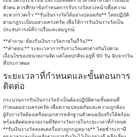
ตัวตน ควรศึกษาข้อกำหนดการรับรางวัลล่วงหน้าเพื่อความ
สะดวกรวดเร็ว **รับเงินรางวัลได้อย่างปลอดภัย** โดยปฏิบัติ
ตามกฎระเบียบอย่างเคร่งครัด เพื่อให้การรับเงินรางวัลเป็น
ประสบการณ์ที่ราบรื่นและสมบูรณ์
**คำถาม: ต้องรับเงินรางวัลภายในกี่วัน?**
**คำตอบ:** ระยะเวลาการรับรางวัลแตกต่างกันไปตาม
เงื่อนไขของหน่วยงานจัด แต่โดยปกติจะอยู่ที่ 90 วัน นับจากวัน
ที่ประกาศผล
ระยะเวลาที่กำหนดและขั้นตอนการ
ติดต่อ
กระบวนการรับเงินรางวัลจำเป็นต้องปฏิบัติตามขั้นตอนที่
กำหนดอย่างเคร่งครัด เพื่อความปลอดภัยและความถูกต้อง
ผู้รับรางวัลต้องเตรียมเอกสารหลักฐานตัวตนฉบับจริงให้พร้อม
พร้อมติดต่อหน่วยงานที่จัดรางวัลภายในระยะเวลาที่กำหนด
**รับเงินรางวัลลอตเตอรี่อย่างถูกกฎหมาย** โดยชำระภาษี
ตรงเวลาและเก็บหลักฐานการรับเงินไว้เป็นอย่างดี หลีกเลี่ยง