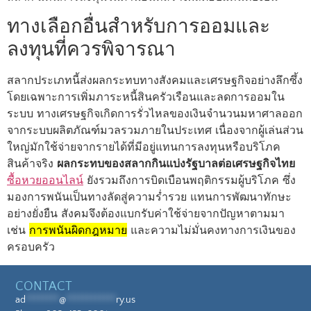
ทางเลือกอื่นสำหรับการออมและ
ลงทุนที่ควรพิจารณา
สลากประเภทนี้ส่งผลกระทบทางสังคมและเศรษฐกิจอย่างลึกซึ้ง
โดยเฉพาะการเพิ่มภาระหนี้สินครัวเรือนและลดการออมใน
ระบบ ทางเศรษฐกิจเกิดการรั่วไหลของเงินจำนวนมหาศาลออก
จากระบบผลิตภัณฑ์มวลรวมภายในประเทศ เนื่องจากผู้เล่นส่วน
ใหญ่มักใช้จ่ายจากรายได้ที่มีอยู่แทนการลงทุนหรือบริโภค
สินค้าจริง
ผลกระทบของสลากกินแบ่งรัฐบาลต่อเศรษฐกิจไทย
ซื้อหวยออนไลน์
ยังรวมถึงการบิดเบือนพฤติกรรมผู้บริโภค ซึ่ง
มองการพนันเป็นทางลัดสู่ความร่ำรวย แทนการพัฒนาทักษะ
อย่างยั่งยืน สังคมจึงต้องแบกรับค่าใช้จ่ายจากปัญหาตามมา
เช่น
การพนันผิดกฎหมาย
และความไม่มั่นคงทางการเงินของ
ครอบครัว
CONTACT
ad
********
@
************
ry.us