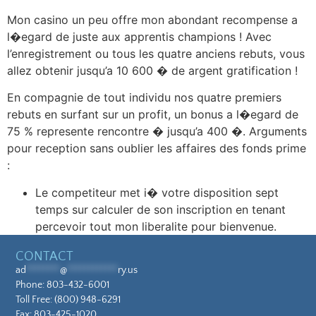
Mon casino un peu offre mon abondant recompense a
l�egard de juste aux apprentis champions ! Avec
l’enregistrement ou tous les quatre anciens rebuts, vous
allez obtenir jusqu’a 10 600 � de argent gratification !
En compagnie de tout individu nos quatre premiers
rebuts en surfant sur un profit, un bonus a l�egard de
75 % represente rencontre � jusqu’a 400 �. Arguments
pour reception sans oublier les affaires des fonds prime
:
Le competiteur met i� votre disposition sept
temps sur calculer de son inscription en tenant
percevoir tout mon liberalite pour bienvenue.
CONTACT
ad
********
@
************
ry.us
Phone:
803-432-6001
Toll Free:
(800) 948-6291
Fax: 803-425-1020