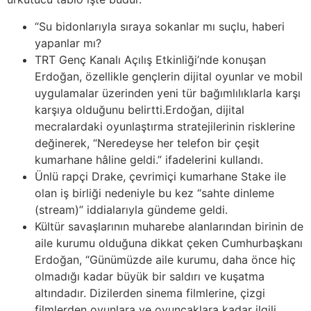
“Su bidonlarıyla sıraya sokanlar mı suçlu, haberi
yapanlar mı?
TRT Genç Kanalı Açılış Etkinliği’nde konuşan
Erdoğan, özellikle gençlerin dijital oyunlar ve mobil
uygulamalar üzerinden yeni tür bağımlılıklarla karşı
karşıya olduğunu belirtti.Erdoğan, dijital
mecralardaki oyunlaştırma stratejilerinin risklerine
değinerek, “Neredeyse her telefon bir çeşit
kumarhane hâline geldi.” ifadelerini kullandı.
Ünlü rapçi Drake, çevrimiçi kumarhane Stake ile
olan iş birliği nedeniyle bu kez “sahte dinleme
(stream)” iddialarıyla gündeme geldi.
Kültür savaşlarının muharebe alanlarından birinin de
aile kurumu olduğuna dikkat çeken Cumhurbaşkanı
Erdoğan, “Günümüzde aile kurumu, daha önce hiç
olmadığı kadar büyük bir saldırı ve kuşatma
altındadır. Dizilerden sinema filmlerine, çizgi
filmlerden oyunlara ve oyuncaklara kadar ilgili