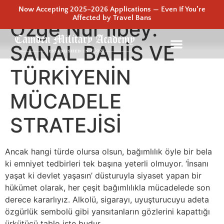
Now Accepting 2025–2026 Applications — Even If You’re
Affected by Travel Bans
Özge Nur İlbey:
SANAL BAHİS VE
TÜRKİYENİN
MÜCADELE
STRATEJİSİ
Ancak hangi türde olursa olsun, bağımlılık öyle bir bela
ki emniyet tedbirleri tek başına yeterli olmuyor. ‘İnsanı
yaşat ki devlet yaşasın’ düsturuyla siyaset yapan bir
hükümet olarak, her çeşit bağımlılıkla mücadelede son
derece kararlıyız. Alkolü, sigarayı, uyuşturucuyu adeta
özgürlük sembolü gibi yansıtanların gözlerini kapattığı
ürkütücü tablo işte budur.