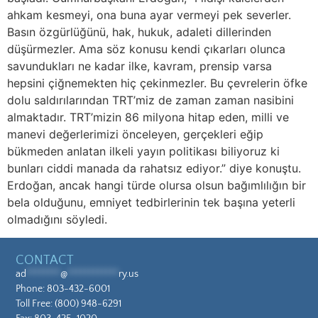
ahkam kesmeyi, ona buna ayar vermeyi pek severler.
Basın özgürlüğünü, hak, hukuk, adaleti dillerinden
düşürmezler. Ama söz konusu kendi çıkarları olunca
savundukları ne kadar ilke, kavram, prensip varsa
hepsini çiğnemekten hiç çekinmezler. Bu çevrelerin öfke
dolu saldırılarından TRT’miz de zaman zaman nasibini
almaktadır. TRT’mizin 86 milyona hitap eden, milli ve
manevi değerlerimizi önceleyen, gerçekleri eğip
bükmeden anlatan ilkeli yayın politikası biliyoruz ki
bunları ciddi manada da rahatsız ediyor.” diye konuştu.
Erdoğan, ancak hangi türde olursa olsun bağımlılığın bir
bela olduğunu, emniyet tedbirlerinin tek başına yeterli
olmadığını söyledi.
CONTACT
ad
********
@
************
ry.us
Phone:
803-432-6001
Toll Free:
(800) 948-6291