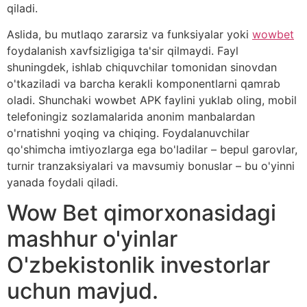
qiladi.
Aslida, bu mutlaqo zararsiz va funksiyalar yoki
wowbet
foydalanish xavfsizligiga ta'sir qilmaydi. Fayl
shuningdek, ishlab chiquvchilar tomonidan sinovdan
o'tkaziladi va barcha kerakli komponentlarni qamrab
oladi. Shunchaki wowbet APK faylini yuklab oling, mobil
telefoningiz sozlamalarida anonim manbalardan
o'rnatishni yoqing va chiqing. Foydalanuvchilar
qo'shimcha imtiyozlarga ega bo'ladilar – bepul garovlar,
turnir tranzaksiyalari va mavsumiy bonuslar – bu o'yinni
yanada foydali qiladi.
Wow Bet qimorxonasidagi
mashhur o'yinlar
O'zbekistonlik investorlar
uchun mavjud.