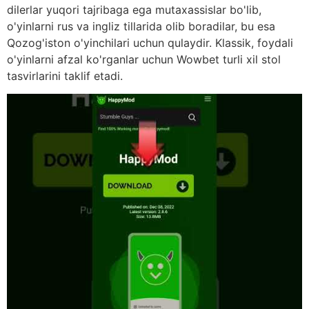
dilerlar yuqori tajribaga ega mutaxassislar bo'lib,
o'yinlarni rus va ingliz tillarida olib boradilar, bu esa
Qozog'iston o'yinchilari uchun qulaydir. Klassik, foydali
o'yinlarni afzal ko'rganlar uchun Wowbet turli xil stol
tasvirlarini taklif etadi.