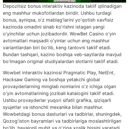
Depozitsiz bonus interaktiv kazinoda taklif qilinadigan
eng mashhur mukofotlardan biridir. Ushbu turdagi
bonus, ayniqsa, o'z mablag'larini yo'qotish xavfisiz
kazinoda omadini sinab ko'rishni istagan yangi
o'yinchilar uchun jozibadordir. WowBet Casino o'yin
avtomatlari maqsadli o'yinlar uchun eng mashhur
variantlardan biri bo'lib, keng tanlovni taklif etadi.
Bundan tashqari, kazino boshqa veb-saytlarda mavjud
bo'lmagan original studiyalardan slotlarni taklif etadi.
Wowbet interaktiv kazinosi Pragmatic Play, NetEnt,
Hacksaw Gaming va boshqa yetakchi global
provayderlarning minglab nomlarini o'z ichiga olgan
o'yin avtomatlarining jozibali katalogini taklif etadi.
Ushbu provayderlar yuqori sifatli grafika, qiziqarli
syujetlar va ishonchli mexanika bilan mashhur.
Wowbetdagi bonus dasturlari va tadbirlar, shuningdek,
Qozog'iston bayramlari va tadbirlariga moslashtirilgan
bo'lib, hayajonli muhit va o'ziga xoslik hissini yaratadi.