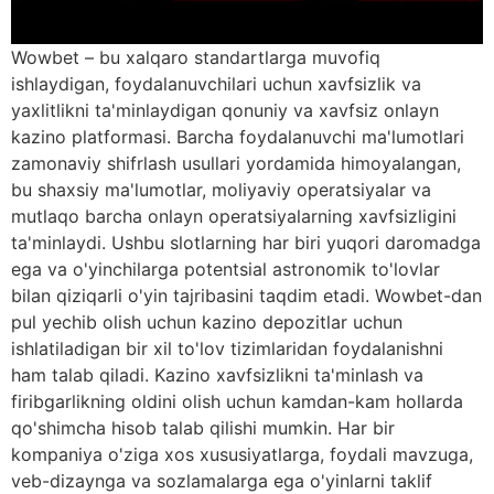
Wowbet – bu xalqaro standartlarga muvofiq
ishlaydigan, foydalanuvchilari uchun xavfsizlik va
yaxlitlikni ta'minlaydigan qonuniy va xavfsiz onlayn
kazino platformasi. Barcha foydalanuvchi ma'lumotlari
zamonaviy shifrlash usullari yordamida himoyalangan,
bu shaxsiy ma'lumotlar, moliyaviy operatsiyalar va
mutlaqo barcha onlayn operatsiyalarning xavfsizligini
ta'minlaydi. Ushbu slotlarning har biri yuqori daromadga
ega va o'yinchilarga potentsial astronomik to'lovlar
bilan qiziqarli o'yin tajribasini taqdim etadi. Wowbet-dan
pul yechib olish uchun kazino depozitlar uchun
ishlatiladigan bir xil to'lov tizimlaridan foydalanishni
ham talab qiladi. Kazino xavfsizlikni ta'minlash va
firibgarlikning oldini olish uchun kamdan-kam hollarda
qo'shimcha hisob talab qilishi mumkin. Har bir
kompaniya o'ziga xos xususiyatlarga, foydali mavzuga,
veb-dizaynga va sozlamalarga ega o'yinlarni taklif