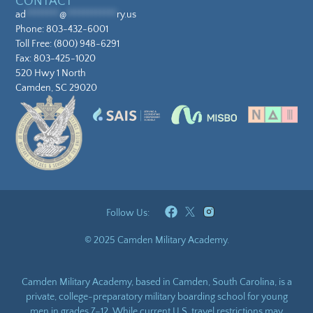
CONTACT
ad
********
@
************
ry.us
Phone:
803-432-6001
Toll Free:
(800) 948-6291
Fax: 803-425-1020
520 Hwy 1 North
Camden, SC 29020
Follow Us:
© 2025 Camden Military Academy.
Camden Military Academy, based in Camden, South Carolina, is a
private, college-preparatory military boarding school for young
men in grades 7–12. While current U.S. travel restrictions may