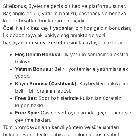
SiteBonus, üyelerine geniş bir hediye platformu sunar.
Başlangıç ödülü, yatırım bonusu, cashback ve bedava
kupon fırsatları bunlardan birkaçıdır.
Özellikle ilk kez kayıt yapanlar için hoş geldin bonusları,
ilk depozitoya ek bakiye sağlamakta ve yeni
başlayanların siteyi keşfetmesini kolaylaştırmaktadır.
Hoş Geldin Bonusu:
İlk yatırım sonrasında ekstra
bakiye.
Yatırım Bonusu:
Belirli yöntemlerle yatırımlara ek
yüzde.
Kayıp Bonusu (Cashback):
Kaybedilen bakiyenin
belirli bir oranının iadesi.
Free Bet:
Spor bahislerinde kullanılan ücretsiz
kupon hakkı.
Free Spin:
Casino slot oyunlarında geçerli ücretsiz
çevirme hakları.
Tüm promosyonların kendi yöntem ve süre sınırları
bulunur. Bu nedenle, bahisçilerin ilgili bonusu kabul