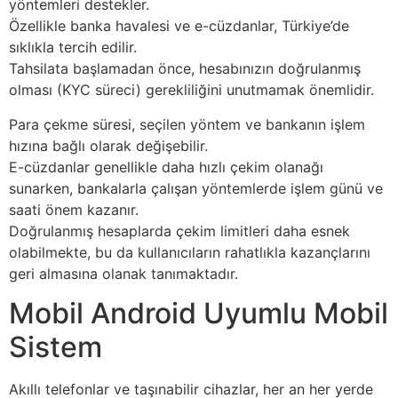
yöntemleri destekler.
Özellikle banka havalesi ve e-cüzdanlar, Türkiye’de
sıklıkla tercih edilir.
Tahsilata başlamadan önce, hesabınızın doğrulanmış
olması (KYC süreci) gerekliliğini unutmamak önemlidir.
Para çekme süresi, seçilen yöntem ve bankanın işlem
hızına bağlı olarak değişebilir.
E-cüzdanlar genellikle daha hızlı çekim olanağı
sunarken, bankalarla çalışan yöntemlerde işlem günü ve
saati önem kazanır.
Doğrulanmış hesaplarda çekim limitleri daha esnek
olabilmekte, bu da kullanıcıların rahatlıkla kazançlarını
geri almasına olanak tanımaktadır.
Mobil Android Uyumlu Mobil
Sistem
Akıllı telefonlar ve taşınabilir cihazlar, her an her yerde