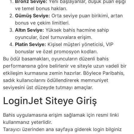
Bronz Seviye:
Yeni başlayanlar, düşük puan eşiği
ve temel bonus hakları.
Gümüş Seviye:
Orta seviye puan birikimi, artan
bonus ve çekim limitleri.
Altın Seviye:
Yüksek bahis hacmine sahip
oyuncular, özel turnuvalara erişim.
Platin Seviye:
Kişisel müşteri yöneticisi, VIP
bonuslar ve özel promosyon kodları.
Bu ödül basamakları, oyuncuların düzenli bahis
performansına göre belirlenir ve siteyle uzun vadeli bir
etkileşim kurmasına zemin hazırlar. Böylece Paribahis,
sadık kullanıcılarını ödüllendirerek memnuniyet
seviyesini üst düzeyde tutmayı amaçlar.
LoginJet Siteye Giriş
Bahis uygulamasına erişim sağlamak için resmi linki
kullanmanız yeterlidir.
Tarayıcı üzerinden ana sayfaya giderek login bilginiz