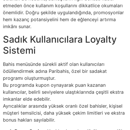
etmeden önce kullanım koşullarını dikkatlice okumaları
önemlidir. Doğru şekilde uygulandığında, promosyonlar
hem kazanç potansiyelini hem de eğlenceyi artırma
imkânı sunar.
Sadık Kullanıcılara Loyalty
Sistemi
Bahis menüsünde sürekli aktif olan kullanıcıları
ödüllendirmek adına Paribahis, özel bir sadakat
programı oluşturmuştur.
Bu programda kupon oynayarak puan kazanan
kullanıcılar, belirli seviyelere ulaştıklarında çeşitli ekstra
imkanlar elde edebilir.
Ayrıcalıklar arasında yüksek oranlı özel bahisler, kişisel
müşteri temsilcisi, daha yüksek çekim limitleri ve ekstra
bonus hakları sayılabilir.