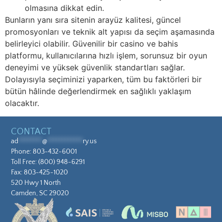
olmasına dikkat edin.
Bunların yanı sıra sitenin arayüz kalitesi, güncel
promosyonları ve teknik alt yapısı da seçim aşamasında
belirleyici olabilir. Güvenilir bir casino ve bahis
platformu, kullanıcılarına hızlı işlem, sorunsuz bir oyun
deneyimi ve yüksek güvenlik standartları sağlar.
Dolayısıyla seçiminizi yaparken, tüm bu faktörleri bir
bütün hâlinde değerlendirmek en sağlıklı yaklaşım
olacaktır.
CONTACT
ad
********
@
************
ry.us
Phone:
803-432-6001
Toll Free:
(800) 948-6291
Fax: 803-425-1020
520 Hwy 1 North
Camden, SC 29020