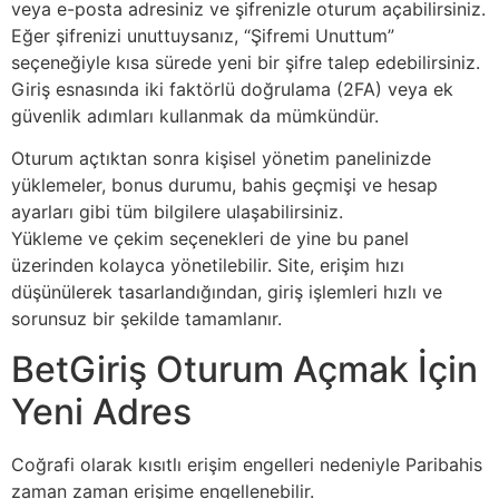
veya e-posta adresiniz ve şifrenizle oturum açabilirsiniz.
Eğer şifrenizi unuttuysanız, “Şifremi Unuttum”
seçeneğiyle kısa sürede yeni bir şifre talep edebilirsiniz.
Giriş esnasında iki faktörlü doğrulama (2FA) veya ek
güvenlik adımları kullanmak da mümkündür.
Oturum açtıktan sonra kişisel yönetim panelinizde
yüklemeler, bonus durumu, bahis geçmişi ve hesap
ayarları gibi tüm bilgilere ulaşabilirsiniz.
Yükleme ve çekim seçenekleri de yine bu panel
üzerinden kolayca yönetilebilir. Site, erişim hızı
düşünülerek tasarlandığından, giriş işlemleri hızlı ve
sorunsuz bir şekilde tamamlanır.
BetGiriş Oturum Açmak İçin
Yeni Adres
Coğrafi olarak kısıtlı erişim engelleri nedeniyle Paribahis
zaman zaman erişime engellenebilir.