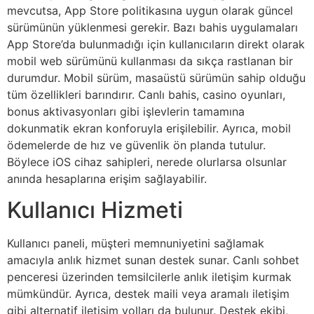
mevcutsa, App Store politikasına uygun olarak güncel
sürümünün yüklenmesi gerekir. Bazı bahis uygulamaları
App Store’da bulunmadığı için kullanıcıların direkt olarak
mobil web sürümünü kullanması da sıkça rastlanan bir
durumdur. Mobil sürüm, masaüstü sürümün sahip olduğu
tüm özellikleri barındırır. Canlı bahis, casino oyunları,
bonus aktivasyonları gibi işlevlerin tamamına
dokunmatik ekran konforuyla erişilebilir. Ayrıca, mobil
ödemelerde de hız ve güvenlik ön planda tutulur.
Böylece iOS cihaz sahipleri, nerede olurlarsa olsunlar
anında hesaplarına erişim sağlayabilir.
Kullanıcı Hizmeti
Kullanıcı paneli, müşteri memnuniyetini sağlamak
amacıyla anlık hizmet sunan destek sunar. Canlı sohbet
penceresi üzerinden temsilcilerle anlık iletişim kurmak
mümkündür. Ayrıca, destek maili veya aramalı iletişim
gibi alternatif iletişim yolları da bulunur. Destek ekibi,