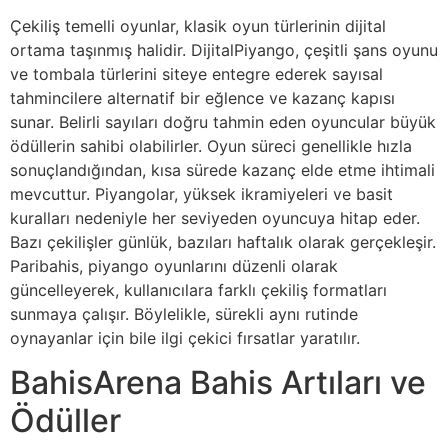
Çekiliş temelli oyunlar, klasik oyun türlerinin dijital
ortama taşınmış halidir. DijitalPiyango, çeşitli şans oyunu
ve tombala türlerini siteye entegre ederek sayısal
tahmincilere alternatif bir eğlence ve kazanç kapısı
sunar. Belirli sayıları doğru tahmin eden oyuncular büyük
ödüllerin sahibi olabilirler. Oyun süreci genellikle hızla
sonuçlandığından, kısa sürede kazanç elde etme ihtimali
mevcuttur. Piyangolar, yüksek ikramiyeleri ve basit
kuralları nedeniyle her seviyeden oyuncuya hitap eder.
Bazı çekilişler günlük, bazıları haftalık olarak gerçekleşir.
Paribahis, piyango oyunlarını düzenli olarak
güncelleyerek, kullanıcılara farklı çekiliş formatları
sunmaya çalışır. Böylelikle, sürekli aynı rutinde
oynayanlar için bile ilgi çekici fırsatlar yaratılır.
BahisArena Bahis Artıları ve
Ödüller