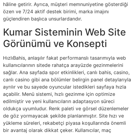
hâline getirir. Ayrıca, müşteri memnuniyetine gösterdiği
özen ve 7/24 aktif destek birimi, marka imajını
güçlendiren başlıca unsurlardandır.
Kumar Sisteminin Web Site
Görünümü ve Konsepti
HızlıBahis, anlaşılır fakat performanslı tasarımıyla web
kullanıcılarının sitede rahatça arayüzde gezinmelerini
sağlar. Ana sayfada spor etkinlikleri, canlı bahis, casino,
canlı casino gibi ana bölümler belirgin panel detaylarıyla
ayrılır ve bu sayede oyuncular istedikleri sayfaya hızla
açabilir. Menü sistemi, hızlı gezinme için optimize
edilmiştir ve yeni kullanıcıların adaptasyon süreci
oldukça uyumludur. Renk paleti ve görsel düzenlemeler
de göz yormayacak şekilde planlanmıştır. Site hızı ve
yükleme süreleri, rekabetçi piyasa koşullarında önemli
bir avantaj olarak dikkat çeker. Kullanıcılar, maç