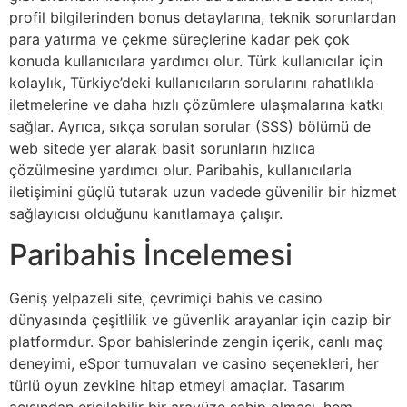
profil bilgilerinden bonus detaylarına, teknik sorunlardan
para yatırma ve çekme süreçlerine kadar pek çok
konuda kullanıcılara yardımcı olur. Türk kullanıcılar için
kolaylık, Türkiye’deki kullanıcıların sorularını rahatlıkla
iletmelerine ve daha hızlı çözümlere ulaşmalarına katkı
sağlar. Ayrıca, sıkça sorulan sorular (SSS) bölümü de
web sitede yer alarak basit sorunların hızlıca
çözülmesine yardımcı olur. Paribahis, kullanıcılarla
iletişimini güçlü tutarak uzun vadede güvenilir bir hizmet
sağlayıcısı olduğunu kanıtlamaya çalışır.
Paribahis İncelemesi
Geniş yelpazeli site, çevrimiçi bahis ve casino
dünyasında çeşitlilik ve güvenlik arayanlar için cazip bir
platformdur. Spor bahislerinde zengin içerik, canlı maç
deneyimi, eSpor turnuvaları ve casino seçenekleri, her
türlü oyun zevkine hitap etmeyi amaçlar. Tasarım
açısından erişilebilir bir arayüze sahip olması, hem