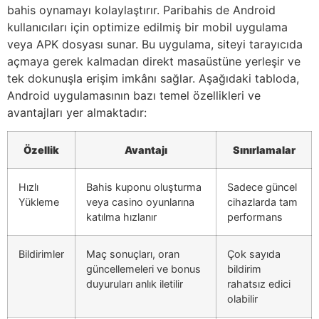
bahis oynamayı kolaylaştırır. Paribahis de Android
kullanıcıları için optimize edilmiş bir mobil uygulama
veya APK dosyası sunar. Bu uygulama, siteyi tarayıcıda
açmaya gerek kalmadan direkt masaüstüne yerleşir ve
tek dokunuşla erişim imkânı sağlar. Aşağıdaki tabloda,
Android uygulamasının bazı temel özellikleri ve
avantajları yer almaktadır:
Özellik
Avantajı
Sınırlamalar
Hızlı
Bahis kuponu oluşturma
Sadece güncel
Yükleme
veya casino oyunlarına
cihazlarda tam
katılma hızlanır
performans
Bildirimler
Maç sonuçları, oran
Çok sayıda
güncellemeleri ve bonus
bildirim
duyuruları anlık iletilir
rahatsız edici
olabilir