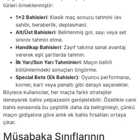
türleri örneklenmiştir:
1×2 Bahisleri
: Klasik maç sonucu tahmini (ev
sahibi, beraberlik, deplasman).
Alt/Üst Bahisleri
: Belirlenmiş gol, sayı veya set
sınırını tahmin etme.
Handikap Bahisleri
: Zayıf takıma sanal avantaj
vererek eşit şartlarda tahmin.
İlk Yarı/Son Yarı Tahminleri
: Maçın belirli
bölümlerindeki sonuçları öngörme.
Special Bets (Ek Bahisler)
: Oyuncu performansı,
korner, kart veya penaltı gibi detaylı seçenekler.
Böylece kullanıcılar, her maçta farklı stratejiler
deneyerek bahis yelpazesini genişletebilir. Özellikle canlı
bahis esnasında bu çeşitlilik daha da belirginleşir, çünkü
maçın gidişatına göre anlık ek bahis fırsatları ortaya
çıkar.
Müsabaka Sınıflarının