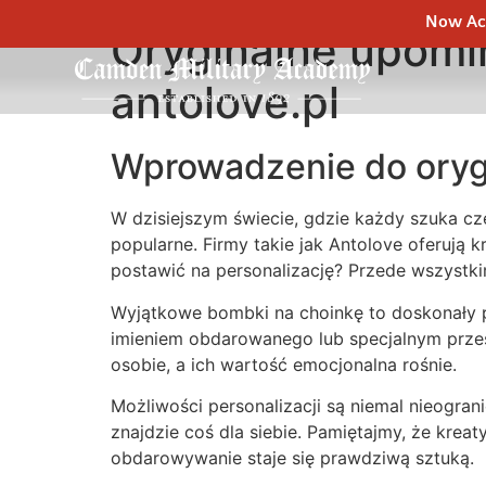
Now Acc
Oryginalne upomi
antolove.pl
Wprowadzenie do oryg
W dzisiejszym świecie, gdzie każdy szuka cz
popularne. Firmy takie jak Antolove oferują 
postawić na personalizację? Przede wszystki
Wyjątkowe bombki na choinkę to doskonały p
imieniem obdarowanego lub specjalnym przesł
osobie, a ich wartość emocjonalna rośnie.
Możliwości personalizacji są niemal nieogra
znajdzie coś dla siebie. Pamiętajmy, że krea
obdarowywanie staje się prawdziwą sztuką.