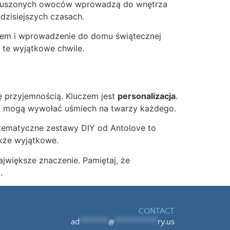
y suszonych owoców wprowadzą do wnętrza
 dzisiejszych czasach.
zem i wprowadzenie do domu świątecznej
 te wyjątkowe chwile.
ę przyjemnością. Kluczem jest
personalizacja
.
, mogą wywołać uśmiech na twarzy każdego.
 tematyczne zestawy DIY od Antolove to
akże wyjątkowe.
ajwiększe znaczenie. Pamiętaj, że
.
CONTACT
ad
********
@
************
ry.us