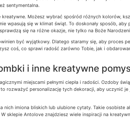
nież sentymentalna.
le kreatywne. Możesz wybrać spośród różnych kolorów, ks
nie wpasują się w klimat świąt. To doskonały sposób, aby p
sprawdzą się na różne okazje, nie tylko na Boże Narodzeni
inien być wyjątkowy. Dlatego staramy się, aby proces pers
orzysz coś, co sprawi radość zarówno Tobie, jak i obdarow
mbki i inne kreatywne pomys
magicznymi miejscami pełnymi ciepła i radości. Ozdoby św
to rozważyć personalizację tych dekoracji, aby uczynić je
nich imiona bliskich lub ulubione cytaty. Takie osobiste a
W sklepie Antolove znajdziesz wiele inspiracji na kreat