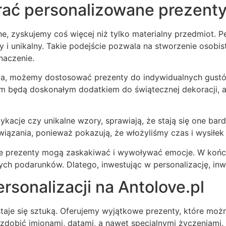
rać personalizowane prezent
e, zyskujemy coś więcej niż tylko materialny przedmiot. Pe
wy i unikalny. Takie podejście pozwala na stworzenie oso
naczenie.
acja, możemy dostosować prezenty do indywidualnych gust
iem będą doskonałym dodatkiem do świątecznej dekoracji,
ykacje czy unikalne wzory, sprawiają, że stają się one bar
wiązania, ponieważ pokazują, że włożyliśmy czas i wysiłek
 prezenty mogą zaskakiwać i wywoływać emocje. W końcu, 
nych podarunków. Dlatego, inwestując w personalizację, i
rsonalizacji na Antolove.pl
a staje się sztuką. Oferujemy wyjątkowe prezenty, które m
dobić imionami, datami, a nawet specjalnymi życzeniami. 