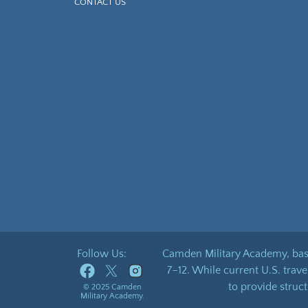
CONTACT US
Follow Us:
Camden Military Academy, base
7–12. While current U.S. trav
to provide struc
© 2025 Camden
Military Academy.