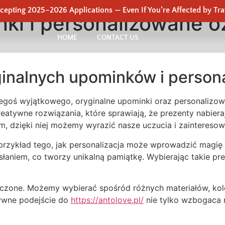
epting 2025–2026 Applications — Even If You’re Affected by Tra
nki i personalizowane 
HOME
CONTACT US
inalnych upominków i person
egoś wyjątkowego, oryginalne upominki oraz personalizowa
kreatywne rozwiązania, które sprawiają, że prezenty nabier
m, dzięki niej możemy wyrazić nasze uczucia i zainteresow
rzykład tego, jak personalizacja może wprowadzić magię
aniem, co tworzy unikalną pamiątkę. Wybierając takie pre
niczone. Możemy wybierać spośród różnych materiałów, ko
tywne podejście do
https://antolove.pl/
nie tylko wzbogaca n