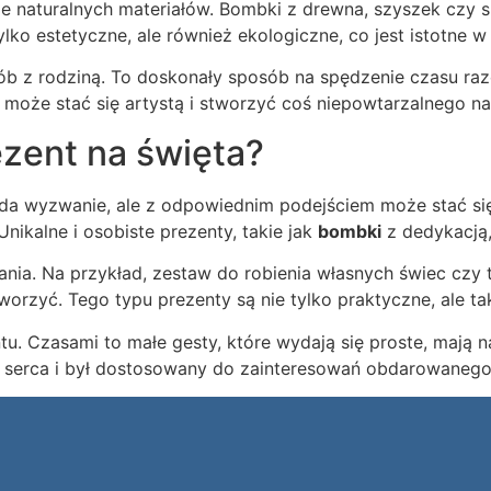
e naturalnych materiałów. Bombki z drewna, szyszek cz
ylko estetyczne, ale również ekologiczne, co jest istotne w
b z rodziną. To doskonały sposób na spędzenie czasu ra
może stać się artystą i stworzyć coś niepowtarzalnego na
ezent na święta?
lada wyzwanie, ale z odpowiednim podejściem może stać si
ikalne i osobiste prezenty, takie jak
bombki
z dedykacją
nia. Na przykład, zestaw do robienia własnych świec czy
worzyć. Tego typu prezenty są nie tylko praktyczne, ale t
u. Czasami to małe gesty, które wydają się proste, mają n
 z serca i był dostosowany do zainteresowań obdarowanego