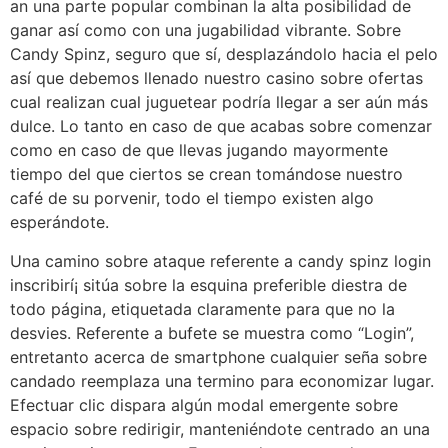
an una parte popular combinan la alta posibilidad de
ganar así­ como con una jugabilidad vibrante. Sobre
Candy Spinz, seguro que sí, desplazándolo hacia el pelo
así que debemos llenado nuestro casino sobre ofertas
cual realizan cual juguetear podrí­a llegar a ser aún más
dulce. Lo tanto en caso de que acabas sobre comenzar
como en caso de que llevas jugando mayormente
tiempo del que ciertos se crean tomándose nuestro
café de su porvenir, todo el tiempo existen algo
esperándote.
Una camino sobre ataque referente a candy spinz login
inscribirí¡ sitúa sobre la esquina preferible diestra de
todo página, etiquetada claramente para que no la
desvies. Referente a bufete se muestra como “Login”,
entretanto acerca de smartphone cualquier seña sobre
candado reemplaza una termino para economizar lugar.
Efectuar clic dispara algún modal emergente sobre
espacio sobre redirigir, manteniéndote centrado an una