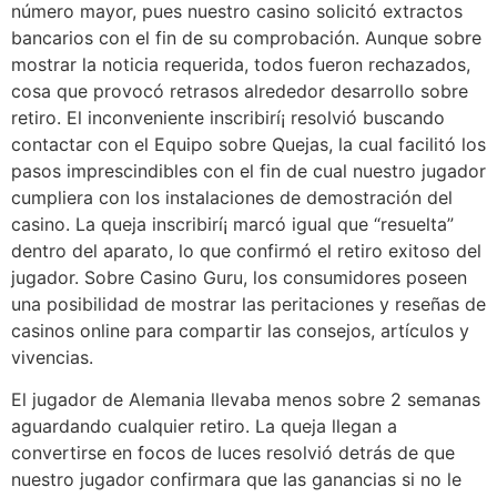
número mayor, pues nuestro casino solicitó extractos
bancarios con el fin de su comprobación. Aunque sobre
mostrar la noticia requerida, todos fueron rechazados,
cosa que provocó retrasos alrededor desarrollo sobre
retiro. El inconveniente inscribirí¡ resolvió buscando
contactar con el Equipo sobre Quejas, la cual facilitó los
pasos imprescindibles con el fin de cual nuestro jugador
cumpliera con los instalaciones de demostración del
casino. La queja inscribirí¡ marcó igual que “resuelta”
dentro del aparato, lo que confirmó el retiro exitoso del
jugador. Sobre Casino Guru, los consumidores poseen
una posibilidad de mostrar las peritaciones y reseñas de
casinos online para compartir las consejos, artículos y
vivencias.
El jugador de Alemania llevaba menos sobre 2 semanas
aguardando cualquier retiro. La queja llegan a
convertirse en focos de luces resolvió detrás de que
nuestro jugador confirmara que las ganancias si no le