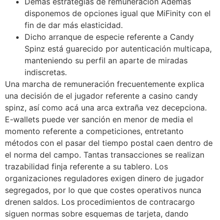
Demás estrategias de remuneración Además
disponemos de opciones igual que MiFinity con el
fin de dar más elasticidad.
Dicho arranque de especie referente a Candy
Spinz está guarecido por autenticación multicapa,
manteniendo su perfil an aparte de miradas
indiscretas.
Una marcha de remuneración frecuentemente explica
una decisión de el jugador referente a casino candy
spinz, así­ como acá una arca extraña vez decepciona.
E-wallets puede ver sanción en menor de media el
momento referente a competiciones, entretanto
métodos con el pasar del tiempo postal caen dentro de
el norma del campo. Tantas transacciones se realizan
trazabilidad finja referente a su tablero. Los
organizaciones reguladores exigen dinero de jugador
segregados, por lo que que costes operativos nunca
drenen saldos. Los procedimientos de contracargo
siguen normas sobre esquemas de tarjeta, dando