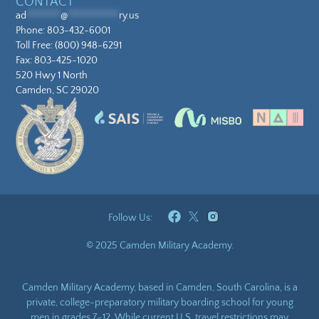
CONTACT
ad
********
@
************
ry.us
Phone:
803-432-6001
Toll Free:
(800) 948-6291
Fax: 803-425-1020
520 Hwy 1 North
Camden, SC 29020
Follow Us:
© 2025 Camden Military Academy.
Camden Military Academy, based in Camden, South Carolina, is a
private, college-preparatory military boarding school for young
men in grades 7–12. While current U.S. travel restrictions may