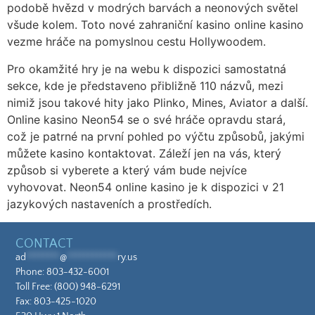
podobě hvězd v modrých barvách a neonových světel
všude kolem. Toto nové zahraniční kasino online kasino
vezme hráče na pomyslnou cestu Hollywoodem.
Pro okamžité hry je na webu k dispozici samostatná
sekce, kde je představeno přibližně 110 názvů, mezi
nimiž jsou takové hity jako Plinko, Mines, Aviator a další.
Online kasino Neon54 se o své hráče opravdu stará,
což je patrné na první pohled po výčtu způsobů, jakými
můžete kasino kontaktovat. Záleží jen na vás, který
způsob si vyberete a který vám bude nejvíce
vyhovovat. Neon54 online kasino je k dispozici v 21
jazykových nastaveních a prostředích.
CONTACT
ad
********
@
************
ry.us
Phone:
803-432-6001
Toll Free:
(800) 948-6291
Fax: 803-425-1020