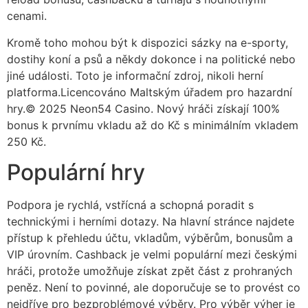
cenami.
Kromě toho mohou být k dispozici sázky na e-sporty,
dostihy koní a psů a někdy dokonce i na politické nebo
jiné události. Toto je informační zdroj, nikoli herní
platforma.Licencováno Maltským úřadem pro hazardní
hry.© 2025 Neon54 Casino. Nový hráči získají 100%
bonus k prvnímu vkladu až do Kč s minimálním vkladem
250 Kč.
Populární hry
Podpora je rychlá, vstřícná a schopná poradit s
technickými i herními dotazy. Na hlavní stránce najdete
přístup k přehledu účtu, vkladům, výběrům, bonusům a
VIP úrovním. Cashback je velmi populární mezi českými
hráči, protože umožňuje získat zpět část z prohraných
peněz. Není to povinné, ale doporučuje se to provést co
nejdříve pro bezproblémové výběry. Pro výběr výher je