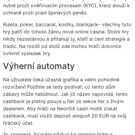
nutné projít ověřovacím procesem (KYC), který slouží k
ochraně proti praní špinavých peněz.
Ruleta, poker, baccarat, kostky, blackjack– všechny tyto
hry patří do tohoto žánru nové online casina. Stolní hry
nikdy nezestárnou a přitahují ty, kteří si cení strategie a
tradic. Na rozdíl od slotů zde mohou hráči dokonce
ovlivnit výsledek hry.
Výherní automaty
Na uživatele čeká úžasná grafika a velmi pohodlné
rozvržení! Pojďme se tedy podívat, co tento dům
zábavy může nabídnout. Jak již název napovídá, tento
cashback je platný pouze u her ze sekce her s živým
dealerem. Aby hráči na Neon54 casin mohli získat
cashback, musí vložit deposit alespoň 20 EUR na svůj
hráčský účet.
To znamená, že máte přístup ke stejným hrám a