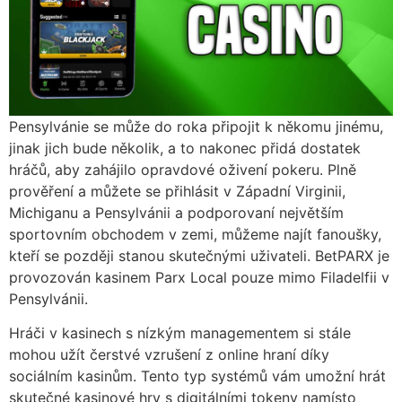
Pensylvánie se může do roka připojit k někomu jinému,
jinak jich bude několik, a to nakonec přidá dostatek
hráčů, aby zahájilo opravdové oživení pokeru. Plně
prověření a můžete se přihlásit v Západní Virginii,
Michiganu a Pensylvánii a podporovaní největším
sportovním obchodem v zemi, můžeme najít fanoušky,
kteří se později stanou skutečnými uživateli. BetPARX je
provozován kasinem Parx Local pouze mimo Filadelfii v
Pensylvánii.
Hráči v kasinech s nízkým managementem si stále
mohou užít čerstvé vzrušení z online hraní díky
sociálním kasinům. Tento typ systémů vám umožní hrát
skutečné kasinové hry s digitálními tokeny namísto