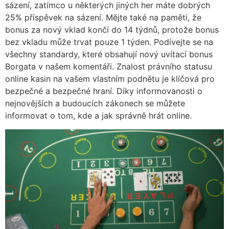
sázení, zatímco u některých jiných her máte dobrých
25% příspěvek na sázení. Mějte také na paměti, že
bonus za nový vklad končí do 14 týdnů, protože bonus
bez vkladu může trvat pouze 1 týden. Podívejte se na
všechny standardy, které obsahují nový uvítací bonus
Borgata v našem komentáři. Znalost právního statusu
online kasin na vašem vlastním podnětu je klíčová pro
bezpečné a bezpečné hraní. Díky informovanosti o
nejnovějších a budoucích zákonech se můžete
informovat o tom, kde a jak správně hrát online.