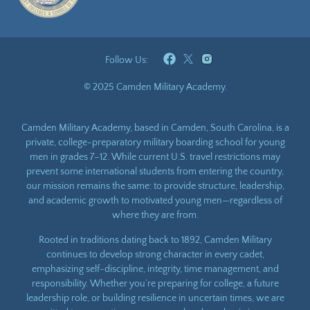
Follow Us:
© 2025 Camden Military Academy.
Camden Military Academy, based in Camden, South Carolina, is a
private, college-preparatory military boarding school for young
men in grades 7–12. While current U.S. travel restrictions may
prevent some international students from entering the country,
our mission remains the same: to provide structure, leadership,
and academic growth to motivated young men—regardless of
where they are from.
Rooted in traditions dating back to 1892, Camden Military
continues to develop strong character in every cadet,
emphasizing self-discipline, integrity, time management, and
responsibility. Whether you’re preparing for college, a future
leadership role, or building resilience in uncertain times, we are