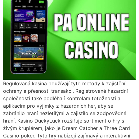
Regulovaná kasina používají tyto metody k zajištění
ochrany a přesnosti transakcí. Registrované hazardní
společnosti také podléhají kontrolám totožnosti a
aplikacím pro výjimky z hazardních her, aby se
zabránilo hraní nezletilými a zajistilo se zodpovědné
hraní. Kasino DuckyLuck rozšiřuje sortiment o hry s
živým krupiérem, jako je Dream Catcher a Three Card
Casino poker. Tyto hry nabízejí zajímavý a interaktivní