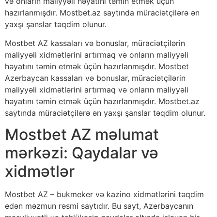
və onların maliyyəli həyatını təmin etmək üçün
hazırlanmışdır. Mostbet.az saytında müraciətçilərə ən
yaxşı şanslar təqdim olunur.
Mostbet AZ kassaları və bonuslar, müraciətçilərin
maliyyəli xidmətlərini artırmaq və onların maliyyəli
həyatını təmin etmək üçün hazırlanmışdır. Mostbet
Azerbaycan kassaları və bonuslar, müraciətçilərin
maliyyəli xidmətlərini artırmaq və onların maliyyəli
həyatını təmin etmək üçün hazırlanmışdır. Mostbet.az
saytında müraciətçilərə ən yaxşı şanslar təqdim olunur.
Mostbet AZ məlumat
mərkəzi: Qaydalar və
xidmətlər
Mostbet AZ – bukmeker və kazino xidmətlərini təqdim
edən məzmun rəsmi saytıdır. Bu sayt, Azerbaycanın