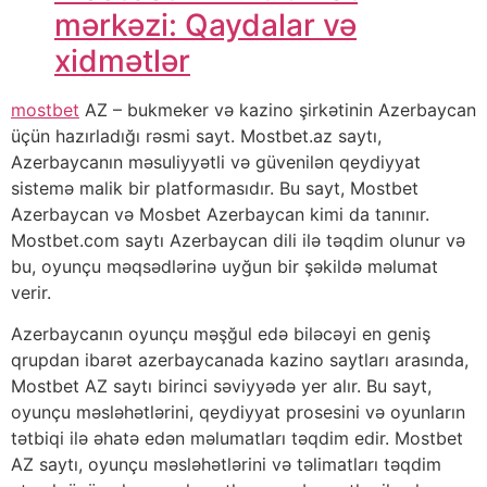
mərkəzi: Qaydalar və
xidmətlər
mostbet
AZ – bukmeker və kazino şirkətinin Azerbaycan
üçün hazırladığı rəsmi sayt. Mostbet.az saytı,
Azerbaycanın məsuliyyətli və güvenilən qeydiyyat
sistemə malik bir platformasıdır. Bu sayt, Mostbet
Azerbaycan və Mosbet Azerbaycan kimi da tanınır.
Mostbet.com saytı Azerbaycan dili ilə təqdim olunur və
bu, oyunçu məqsədlərinə uyğun bir şəkildə məlumat
verir.
Azerbaycanın oyunçu məşğul edə biləcəyi en geniş
qrupdan ibarət azerbaycanada kazino saytları arasında,
Mostbet AZ saytı birinci səviyyədə yer alır. Bu sayt,
oyunçu məsləhətlərini, qeydiyyat prosesini və oyunların
tətbiqi ilə əhatə edən məlumatları təqdim edir. Mostbet
AZ saytı, oyunçu məsləhətlərini və təlimatları təqdim