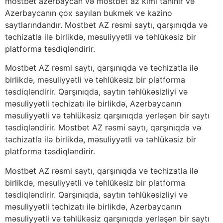
mostbet azerbaycan və mostbet az kimi tanınır və
Azerbaycanın çox sayılan bukmek ve kazino
saytlarındandır. Mostbet AZ rəsmi saytı, qarşınıqda və
təchizatla ilə birlikdə, məsuliyyətli və təhlükəsiz bir
platforma təsdiqləndirir.
Mostbet AZ rəsmi saytı, qarşınıqda və təchizatla ilə
birlikdə, məsuliyyətli və təhlükəsiz bir platforma
təsdiqləndirir. Qarşınıqda, saytın təhlükəsizliyi və
məsuliyyətli təchizatı ilə birlikdə, Azerbaycanın
məsuliyyətli və təhlükəsiz qarşınıqda yerləşən bir saytı
təsdiqləndirir. Mostbet AZ rəsmi saytı, qarşınıqda və
təchizatla ilə birlikdə, məsuliyyətli və təhlükəsiz bir
platforma təsdiqləndirir.
Mostbet AZ rəsmi saytı, qarşınıqda və təchizatla ilə
birlikdə, məsuliyyətli və təhlükəsiz bir platforma
təsdiqləndirir. Qarşınıqda, saytın təhlükəsizliyi və
məsuliyyətli təchizatı ilə birlikdə, Azerbaycanın
məsuliyyətli və təhlükəsiz qarşınıqda yerləşən bir saytı