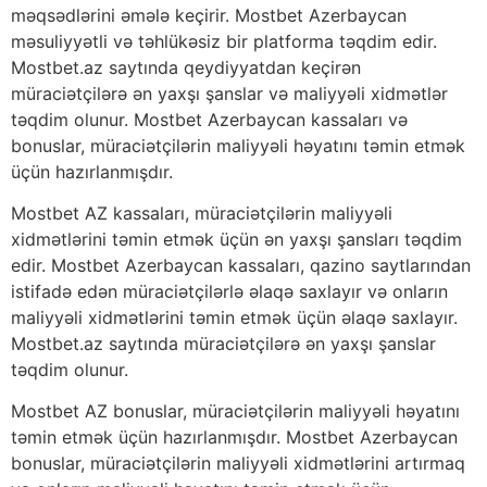
məqsədlərini əmələ keçirir. Mostbet Azerbaycan
məsuliyyətli və təhlükəsiz bir platforma təqdim edir.
Mostbet.az saytında qeydiyyatdan keçirən
müraciətçilərə ən yaxşı şanslar və maliyyəli xidmətlər
təqdim olunur. Mostbet Azerbaycan kassaları və
bonuslar, müraciətçilərin maliyyəli həyatını təmin etmək
üçün hazırlanmışdır.
Mostbet AZ kassaları, müraciətçilərin maliyyəli
xidmətlərini təmin etmək üçün ən yaxşı şansları təqdim
edir. Mostbet Azerbaycan kassaları, qazino saytlarından
istifadə edən müraciətçilərlə əlaqə saxlayır və onların
maliyyəli xidmətlərini təmin etmək üçün əlaqə saxlayır.
Mostbet.az saytında müraciətçilərə ən yaxşı şanslar
təqdim olunur.
Mostbet AZ bonuslar, müraciətçilərin maliyyəli həyatını
təmin etmək üçün hazırlanmışdır. Mostbet Azerbaycan
bonuslar, müraciətçilərin maliyyəli xidmətlərini artırmaq