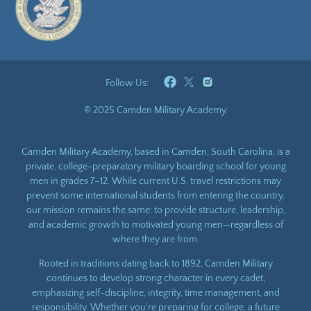
Follow Us:
© 2025 Camden Military Academy.
Camden Military Academy, based in Camden, South Carolina, is a
private, college-preparatory military boarding school for young
men in grades 7–12. While current U.S. travel restrictions may
prevent some international students from entering the country,
our mission remains the same: to provide structure, leadership,
and academic growth to motivated young men—regardless of
where they are from.
Rooted in traditions dating back to 1892, Camden Military
continues to develop strong character in every cadet,
emphasizing self-discipline, integrity, time management, and
responsibility. Whether you’re preparing for college, a future