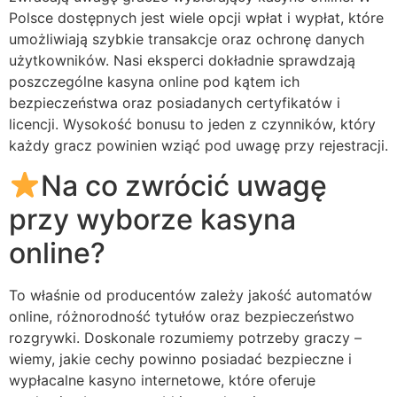
Polsce dostępnych jest wiele opcji wpłat i wypłat, które
umożliwiają szybkie transakcje oraz ochronę danych
użytkowników. Nasi eksperci dokładnie sprawdzają
poszczególne kasyna online pod kątem ich
bezpieczeństwa oraz posiadanych certyfikatów i
licencji. Wysokość bonusu to jeden z czynników, który
każdy gracz powinien wziąć pod uwagę przy rejestracji.
Na co zwrócić uwagę
przy wyborze kasyna
online?
To właśnie od producentów zależy jakość automatów
online, różnorodność tytułów oraz bezpieczeństwo
rozgrywki. Doskonale rozumiemy potrzeby graczy –
wiemy, jakie cechy powinno posiadać bezpieczne i
wypłacalne kasyno internetowe, które oferuje