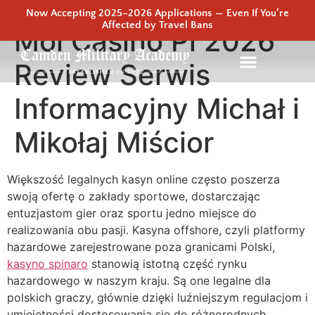
Now Accepting 2025–2026 Applications — Even If You’re
Affected by Travel Bans
Moi Casino Pl 2026
Review Serwis
Informacyjny Michał i
Mikołaj Miścior
Większość legalnych kasyn online często poszerza
swoją ofertę o zakłady sportowe, dostarczając
entuzjastom gier oraz sportu jedno miejsce do
realizowania obu pasji. Kasyna offshore, czyli platformy
hazardowe zarejestrowane poza granicami Polski,
kasyno spinaro
stanowią istotną część rynku
hazardowego w naszym kraju. Są one legalne dla
polskich graczy, głównie dzięki luźniejszym regulacjom i
umiejętności dostosowania się do różnorodnych