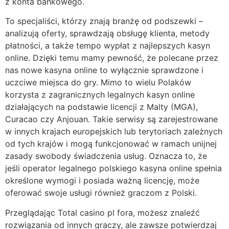
z konta bankowego.
To specjaliści, którzy znają branżę od podszewki –
analizują oferty, sprawdzają obsługę klienta, metody
płatności, a także tempo wypłat z najlepszych kasyn
online. Dzięki temu mamy pewność, że polecane przez
nas nowe kasyna online to wyłącznie sprawdzone i
uczciwe miejsca do gry. Mimo to wielu Polaków
korzysta z zagranicznych legalnych kasyn online
działających na podstawie licencji z Malty (MGA),
Curacao czy Anjouan. Takie serwisy są zarejestrowane
w innych krajach europejskich lub terytoriach zależnych
od tych krajów i mogą funkcjonować w ramach unijnej
zasady swobody świadczenia usług. Oznacza to, że
jeśli operator legalnego polskiego kasyna online spełnia
określone wymogi i posiada ważną licencję, może
oferować swoje usługi również graczom z Polski.
Przeglądając Total casino pl fora, możesz znaleźć
rozwiązania od innych graczy, ale zawsze potwierdzaj