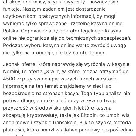
atrakcyjne bonusy, szybkie wypłaty i nowoczesne
funkcje. Naszym zadaniem jest dostarczenie
użytkownikom praktycznych informacji, by mogli
wybierać tylko sprawdzone i rzetelne kasyna online
Polska. Odpowiedzialny operator legalnego kasyna
online nie ogranicza się do technicznych zabezpieczeń.
Podczas wyboru kasyna online warto zwrócić uwagę
nie tylko na promocje, ale też na ofertę gier.
Jednak oferta, która naprawdę się wyróżnia w kasynie
Nomini, to oferta „3 w 1”, w której można otrzymać do
4500 zł przy swoich pierwszych trzech wpłatach.
Informacje na ten temat znajdziemy w sieci lub
bezpośrednio na stronach kasyn. Tego typu analiza nie
potrwa długo, a może mieć duży wpływ na twoją
przyszłość w środowisku gier. Niektóre kasyna
akceptują kryptowaluty, takie jak Bitcoin, co umożliwia
anonimowe i szybkie transakcje. Blik to szybka metoda
płatności, która umożliwia łatwe przelewy bezpośrednio