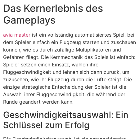
Das Kernerlebnis des
Gameplays
avia master
ist ein vollständig automatisiertes Spiel, bei
dem Spieler einfach ein Flugzeug starten und zuschauen
können, wie es durch zufällige Multiplikatoren und
Gefahren fliegt. Die Kernmechanik des Spiels ist einfach:
Spieler setzen einen Einsatz, wählen ihre
Fluggeschwindigkeit und lehnen sich dann zurück, um
zuzusehen, wie ihr Flugzeug durch die Lüfte steigt. Die
einzige strategische Entscheidung der Spieler ist die
Auswahl ihrer Fluggeschwindigkeit, die während der
Runde geändert werden kann.
Geschwindigkeitsauswahl: Ein
Schlüssel zum Erfolg