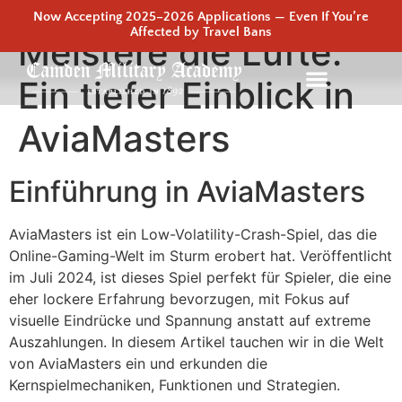
Now Accepting 2025–2026 Applications — Even If You’re
Affected by Travel Bans
Meistere die Lüfte:
Ein tiefer Einblick in
AviaMasters
Einführung in AviaMasters
AviaMasters ist ein Low-Volatility-Crash-Spiel, das die
Online-Gaming-Welt im Sturm erobert hat. Veröffentlicht
im Juli 2024, ist dieses Spiel perfekt für Spieler, die eine
eher lockere Erfahrung bevorzugen, mit Fokus auf
visuelle Eindrücke und Spannung anstatt auf extreme
Auszahlungen. In diesem Artikel tauchen wir in die Welt
von AviaMasters ein und erkunden die
Kernspielmechaniken, Funktionen und Strategien.