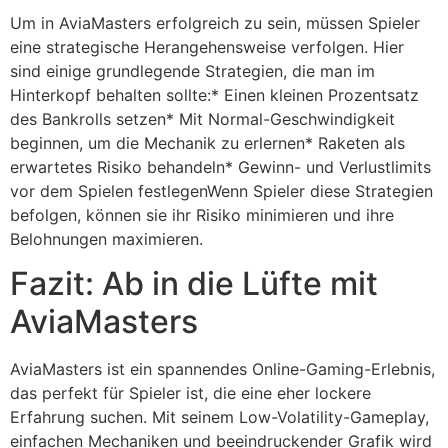
Um in AviaMasters erfolgreich zu sein, müssen Spieler
eine strategische Herangehensweise verfolgen. Hier
sind einige grundlegende Strategien, die man im
Hinterkopf behalten sollte:* Einen kleinen Prozentsatz
des Bankrolls setzen* Mit Normal-Geschwindigkeit
beginnen, um die Mechanik zu erlernen* Raketen als
erwartetes Risiko behandeln* Gewinn- und Verlustlimits
vor dem Spielen festlegenWenn Spieler diese Strategien
befolgen, können sie ihr Risiko minimieren und ihre
Belohnungen maximieren.
Fazit: Ab in die Lüfte mit
AviaMasters
AviaMasters ist ein spannendes Online-Gaming-Erlebnis,
das perfekt für Spieler ist, die eine eher lockere
Erfahrung suchen. Mit seinem Low-Volatility-Gameplay,
einfachen Mechaniken und beeindruckender Grafik wird