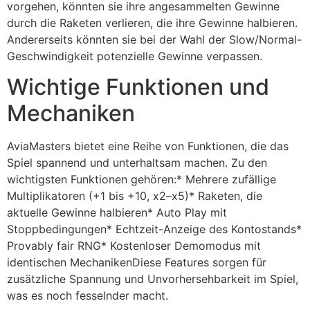
vorgehen, könnten sie ihre angesammelten Gewinne
durch die Raketen verlieren, die ihre Gewinne halbieren.
Andererseits könnten sie bei der Wahl der Slow/Normal-
Geschwindigkeit potenzielle Gewinne verpassen.
Wichtige Funktionen und
Mechaniken
AviaMasters bietet eine Reihe von Funktionen, die das
Spiel spannend und unterhaltsam machen. Zu den
wichtigsten Funktionen gehören:* Mehrere zufällige
Multiplikatoren (+1 bis +10, x2–x5)* Raketen, die
aktuelle Gewinne halbieren* Auto Play mit
Stoppbedingungen* Echtzeit-Anzeige des Kontostands*
Provably fair RNG* Kostenloser Demomodus mit
identischen MechanikenDiese Features sorgen für
zusätzliche Spannung und Unvorhersehbarkeit im Spiel,
was es noch fesselnder macht.