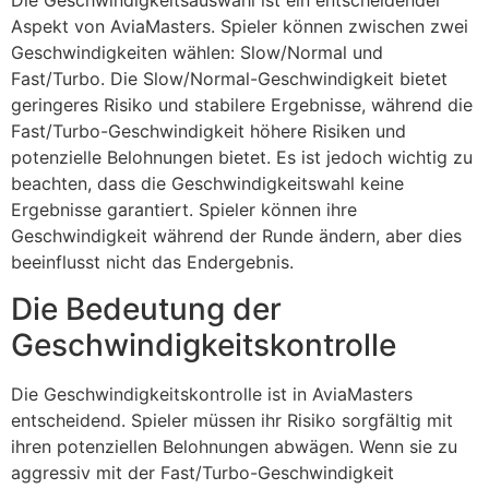
Die Geschwindigkeitsauswahl ist ein entscheidender
Aspekt von AviaMasters. Spieler können zwischen zwei
Geschwindigkeiten wählen: Slow/Normal und
Fast/Turbo. Die Slow/Normal-Geschwindigkeit bietet
geringeres Risiko und stabilere Ergebnisse, während die
Fast/Turbo-Geschwindigkeit höhere Risiken und
potenzielle Belohnungen bietet. Es ist jedoch wichtig zu
beachten, dass die Geschwindigkeitswahl keine
Ergebnisse garantiert. Spieler können ihre
Geschwindigkeit während der Runde ändern, aber dies
beeinflusst nicht das Endergebnis.
Die Bedeutung der
Geschwindigkeitskontrolle
Die Geschwindigkeitskontrolle ist in AviaMasters
entscheidend. Spieler müssen ihr Risiko sorgfältig mit
ihren potenziellen Belohnungen abwägen. Wenn sie zu
aggressiv mit der Fast/Turbo-Geschwindigkeit