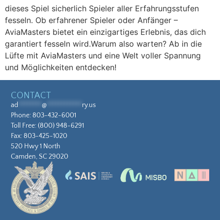
dieses Spiel sicherlich Spieler aller Erfahrungsstufen
fesseln. Ob erfahrener Spieler oder Anfänger –
AviaMasters bietet ein einzigartiges Erlebnis, das dich
garantiert fesseln wird.Warum also warten? Ab in die
Lüfte mit AviaMasters und eine Welt voller Spannung
und Möglichkeiten entdecken!
CONTACT
ad
********
@
************
ry.us
Phone:
803-432-6001
Toll Free:
(800) 948-6291
Fax: 803-425-1020
520 Hwy 1 North
Camden, SC 29020