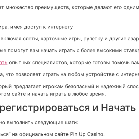
ет множество преимуществ, которые делают его одним 
ира, имея доступ к интернету
 включая слоты, карточные игры, рулетку и другие аза
ые помогут вам начать играть с более высокими ставк
ать
опытных специалистов, которые готовы помочь ва
а, что позволяет играть на любом устройстве с интерн
оторый предлагает игрокам безопасный и надежный спос
том сайте и начать играть в любое время.
арегистрироваться и Начать
жно выполнить следующие шаги:
ься” на официальном сайте Pin Up Casino.