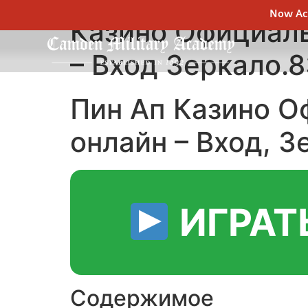
Now Acc
Казино Официаль
– Вход Зеркало.
Пин Ап Казино Оф
онлайн – Вход, З
ИГРАТ
Содержимое