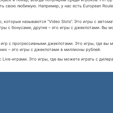
ь свою любимую. Например, у нас есть European Roulette,
гр, которые называются “Video Slots”. Это игры с авто
гры с бонусами, другие – это игры с джекпотами. Вы м
о игр с прогрессивными джекпотами. Это игры, где вы
 них – это игры с джекпотами в миллионы рублей.
 с Live-играми. Это игры, где вы можете играть с диле