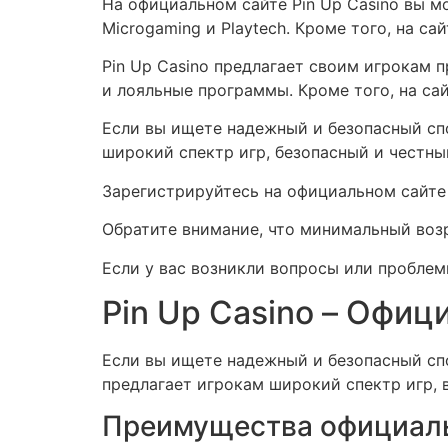
На официальном сайте Pin Up Casino вы мо
Microgaming и Playtech. Кроме того, на са
Pin Up Casino предлагает своим игрокам 
и лояльные программы. Кроме того, на сайт
Если вы ищете надежный и безопасный спос
широкий спектр игр, безопасный и честны
Зарегистрируйтесь на официальном сайте P
Обратите внимание, что минимальный возра
Если у вас возникли вопросы или проблемы
Pin Up Casino – Офиц
Если вы ищете надежный и безопасный спос
предлагает игрокам широкий спектр игр, в
Преимущества официальн