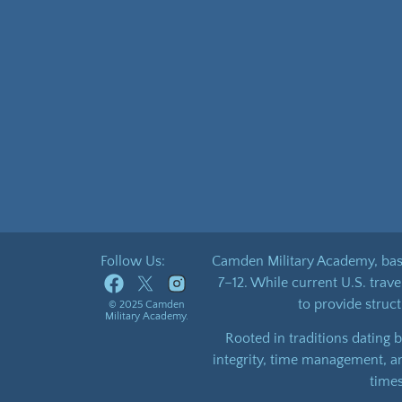
Follow Us:
Camden Military Academy, base
7–12. While current U.S. trav
to provide struc
© 2025 Camden
Military Academy.
Rooted in traditions dating 
integrity, time management, and
time