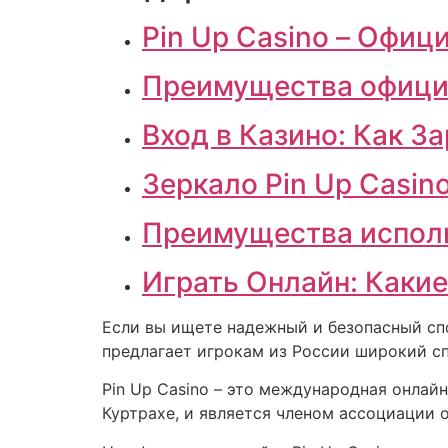
Pin Up Casino – Офиц
Преимущества официа
Вход в Казино: Как З
Зеркало Pin Up Casin
Преимущества исполь
Играть Онлайн: Какие
Если вы ищете надежный и безопасный спо
предлагает игрокам из России широкий сп
Pin Up Casino – это международная онлайн
Куртрахе, и является членом ассоциации 