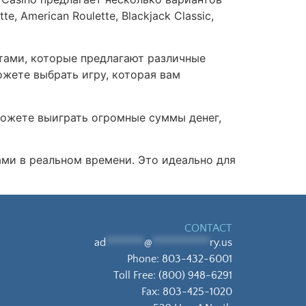
 American Roulette, Blackjack Classic,
матами, которые предлагают различные
ожете выбрать игру, которая вам
 можете выиграть огромные суммы денег,
рами в реальном времени. Это идеально для
CONTACT
ad
********
@
************
ry.us
Phone:
803-432-6001
Toll Free:
(800) 948-6291
Fax: 803-425-1020