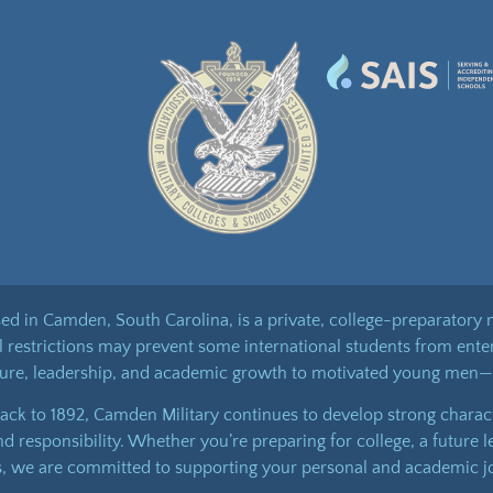
d in Camden, South Carolina, is a private, college-preparatory 
el restrictions may prevent some international students from ent
ture, leadership, and academic growth to motivated young men—
back to 1892, Camden Military continues to develop strong charact
 responsibility. Whether you’re preparing for college, a future le
s, we are committed to supporting your personal and academic 