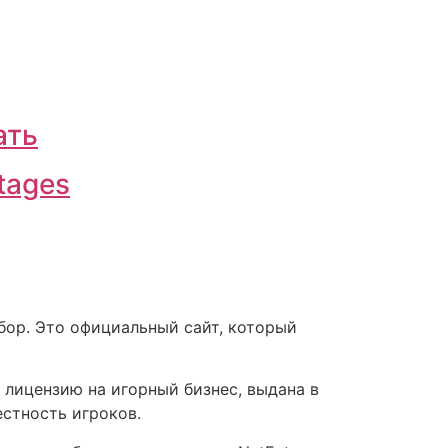
ать
tages
ыбор. Это официальный сайт, который
т лицензию на игорный бизнес, выдана в
естность игроков.