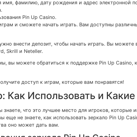
я имя, фамилию, дату рождения и адрес электронной п
.
зования Pin Up Casino.
играм и сможете начать играть. Вам доступны различны
нужно внести депозит, чтобы начать играть. Вы можете
Skrill и Neteller.
мы, вы можете обратиться к поддержке Pin Up Casino, 
получите доступ к играм, которые вам понравятся!
o: Как Использовать и Какие
вы знаете, что это лучшее место для игроков, которы
ы еще не знаете, как использовать зеркало Pin Up Cas
ва оно может дать вам.