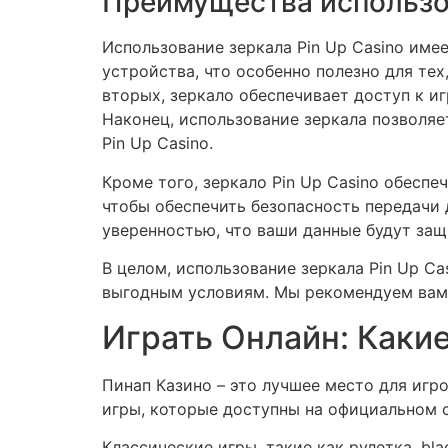
Преимущества использов
Использование зеркала Pin Up Casino име
устройства, что особенно полезно для тех
вторых, зеркало обеспечивает доступ к и
Наконец, использование зеркала позволяе
Pin Up Casino.
Кроме того, зеркало Pin Up Casino обесп
чтобы обеспечить безопасность передачи 
уверенностью, что ваши данные будут за
В целом, использование зеркала Pin Up Ca
выгодным условиям. Мы рекомендуем вам 
Играть Онлайн: Какие
Пинап Казино – это лучшее место для иг
игры, которые доступны на официальном с
Классические игры, такие как рулетка, bla