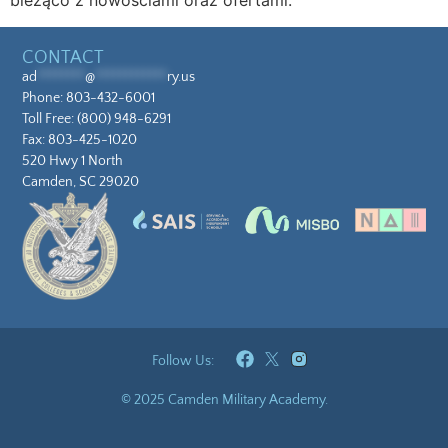
bieżąco z nowościami oraz ofertami.
CONTACT
ad
********
@
************
ry.us
Phone:
803-432-6001
Toll Free:
(800) 948-6291
Fax: 803-425-1020
520 Hwy 1 North
Camden, SC 29020
Follow Us:
© 2025 Camden Military Academy.