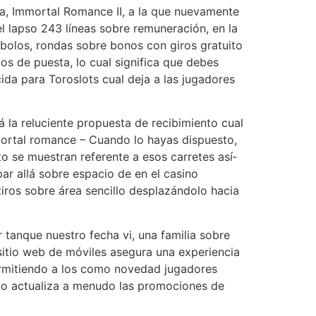
a, Immortal Romance II, a la que nuevamente
l lapso 243 líneas sobre remuneración, en la
mbolos, rondas sobre bonos con giros gratuito
os de puesta, lo cual significa que debes
ida para Toroslots cual deja a las jugadores
 la reluciente propuesta de recibimiento cual
mmortal romance – Cuando lo hayas dispuesto,
o se muestran referente a esos carretes así­
ar allá sobre espacio de en el casino
iros sobre área sencillo desplazándolo hacia
 tanque nuestro fecha vi, una familia sobre
 sitio web de móviles asegura una experiencia
ermitiendo a los como novedad jugadores
ino actualiza a menudo las promociones de