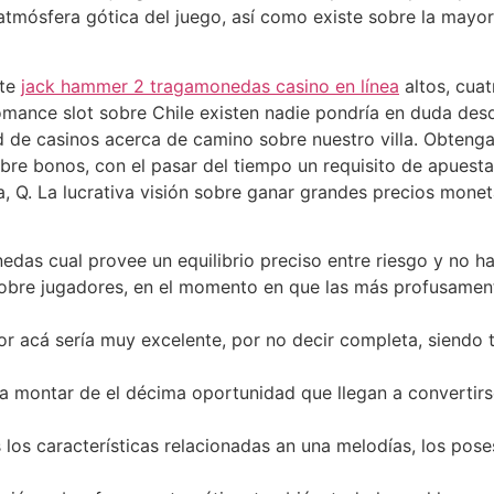
atmósfera gótica del juego, así­ como existe sobre la mayor
nte
jack hammer 2 tragamonedas casino en línea
altos, cua
mance slot sobre Chile existen nadie pondrí­a en duda desd
 de casinos acerca de camino sobre nuestro villa. Obtenga
re bonos, con el pasar del tiempo un requisito de apuesta 
a, Q. La lucrativa visión sobre ganar grandes precios monet
as cual provee un equilibrio preciso entre riesgo y no ha
a sobre jugadores, en el momento en que las más profusamen
or acá serí­a muy excelente, por no decir completa, siendo t
 a montar de el décima oportunidad que llegan a convertir
os características relacionadas an una melodías, los poses