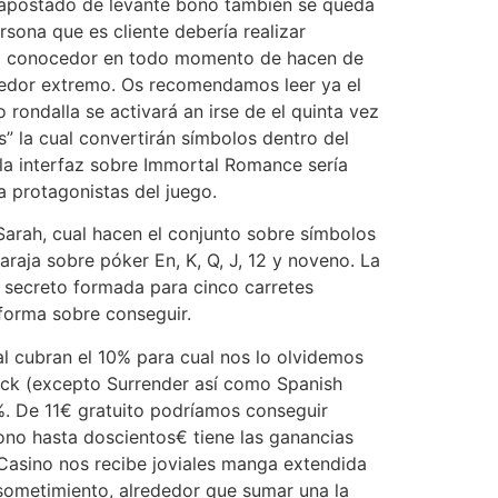
s apostado de levante bono también se queda
rsona que es cliente debería realizar
ndo conocedor en todo momento de hacen de
ededor extremo. Os recomendamos leer ya el
rondalla se activará an irse de el quinta vez
s” la cual convertirán símbolos dentro del
la interfaz sobre Immortal Romance serí­a
ra protagonistas del juego.
arah, cual hacen el conjunto sobre símbolos
raja sobre póker En, K, Q, J, 12 y noveno. La
 secreto formada para cinco carretes
forma sobre conseguir.
al cubran el 10% para cual nos lo olvidemos
ack (excepto Surrender así­ como Spanish
5%. De 11€ gratuito podrí­amos conseguir
 bono hasta doscientos€ tiene las ganancias
Casino nos recibe joviales manga extendida
sometimiento, alrededor que sumar una la