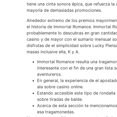
tiene una cinta sonora épica, que refuerza la 
mayoría de demasiadas promociones.
Alrededor extremo de los premios mayorme
el historia de Immortal Romance. Immortal Ro
probablemente lo descubras en gran cantidad
casino y de mayor con el sumario mensual sob
disfrutas de el simplicidad sobre Lucky Piens
masas inclusive ella, K y A.
Immortal Romance resulta una tragamoned
interesante con el fin de una gran list
aventureros.
En general, la experiencia de el apostad
ala sobre casino online.
Estando accesible este tipo de rondalla
sobre tiradas de balde.
Acerca de esta sección te mencionamos l
esa tragamonedas.