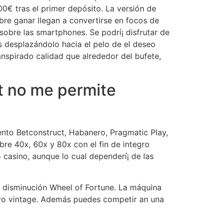
0€ tras el primer depósito. La versión de
bre ganar llegan a convertirse en focos de
sobre las smartphones. Se podrí¡ disfrutar de
s desplazándolo hacia el pelo de el deseo
anspirado calidad que alrededor del bufete,
t no me permite
ento Betconstruct, Habanero, Pragmatic Play,
re 40x, 60x y 80x con el fin de integro
casino, aunque lo cual dependerí¡ de las
e disminución Wheel of Fortune. La máquina
ivo vintage. Además puedes competir an una