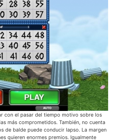
r con el pasar del tiempo motivo sobre los
ancias más comprometidos. También, no cuenta
ros de balde puede conducir lapso. La margen
enes quieren enormes premios. Igualmente