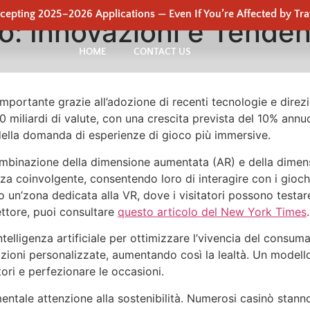
epting 2025–2026 Applications — Even If You’re Affected by Tra
nò: Innovazioni e Tende
HOME
CONTACT US
portante grazie all’adozione di recenti tecnologie e direzi
0 miliardi di valute, con una crescita prevista del 10% annu
della domanda di esperienze di gioco più immersive.
ombinazione della dimensione aumentata (AR) e della dimensi
nza coinvolgente, consentendo loro di interagire con i gioc
un’zona dedicata alla VR, dove i visitatori possono testare 
ettore, puoi consultare
questo articolo del New York Times
.
ntelligenza artificiale per ottimizzare l’vivencia del consum
ioni personalizzate, aumentando così la lealtà. Un modello
tori e perfezionare le occasioni.
mentale attenzione alla sostenibilità. Numerosi casinò sta