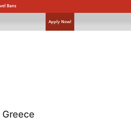
vel Bans
Apply Now!
 Greece