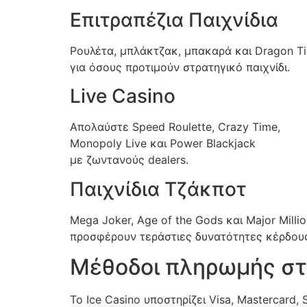
Επιτραπέζια Παιχνίδια
Ρουλέτα, μπλάκτζακ, μπακαρά και Dragon Ti
για όσους προτιμούν στρατηγικό παιχνίδι.
Live Casino
Απολαύστε Speed Roulette, Crazy Time,
Monopoly Live και Power Blackjack
με ζωντανούς dealers.
Παιχνίδια Τζάκποτ
Mega Joker, Age of the Gods και Major Milli
προσφέρουν τεράστιες δυνατότητες κέρδου
Μέθοδοι πληρωμής στο
Το Ice Casino υποστηρίζει Visa, Mastercard, Sk