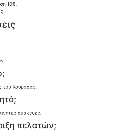
ση 10€.
ς.
σεις
ν.
o;
ές του Κουρασάο.
ητό;
 κινητές συσκευές.
ριξη πελατών;