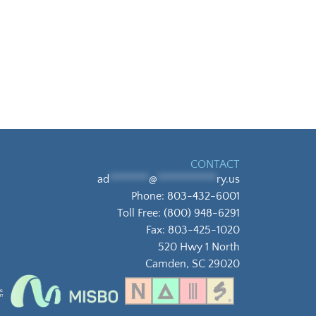
CONTACT
ad
********
@
************
ry.us
Phone:
803-432-6001
Toll Free:
(800) 948-6291
Fax: 803-425-1020
520 Hwy 1 North
Camden, SC 29020