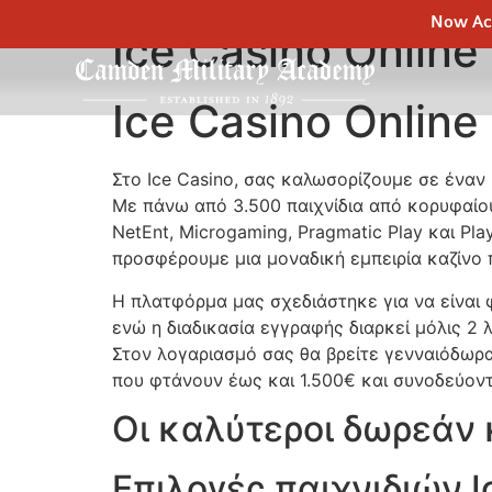
Now Acc
Ice Casino Online
Ice Casino Online
Στο Ice Casino, σας καλωσορίζουμε σε έναν
Με πάνω από 3.500 παιχνίδια από κορυφαί
NetEnt, Microgaming, Pragmatic Play και Pla
προσφέρουμε μια μοναδική εμπειρία καζίνο π
Η πλατφόρμα μας σχεδιάστηκε για να είναι φ
ενώ η διαδικασία εγγραφής διαρκεί μόλις 2 
Στον λογαριασμό σας θα βρείτε γενναιόδω
που φτάνουν έως και 1.500€ και συνοδεύον
Οι καλύτεροι δωρεάν 
Επιλογές παιχνιδιών I