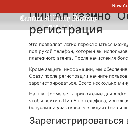
Now Acc
Пин Ап казино ️ 
регистрация
Это позволяет легко переключаться межд
под рукой телефон, который вы использов
платежного агента. После начисления бокс
Кроме защиты информации, мы обеспечива
Сразу после регистрации начните пользо
зарегистрироваться. Всего несколько мину
На платформе есть приложение для Android 
чтобы войти в Пин Ап с телефона, исполь
бонусами и участвовать в акциях без лиш
Зарегистрироваться в