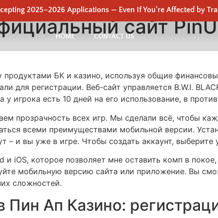
epting 2025–2026 Applications — Even If You’re Affected by Tra
Официальный сайт PinU
HOME
CONTACT US
у продуктами БК и казино, используя общие финансов
али для регистрации. Веб-сайт управляется B.W.I. BLA
а у игрока есть 10 дней на его использование, в проти
ем прозрачность всех игр. Мы сделали всё, чтобы ка
ваться всеми преимуществами мобильной версии. Уста
т – и вы уже в игре. Чтобы создать аккаунт, выберите 
и iOS, которое позволяет мне оставить комп в покое, и 
зуйте мобильную версию сайта или приложение. Вы смо
них сложностей.
 Пин Ап Казино: регистраци