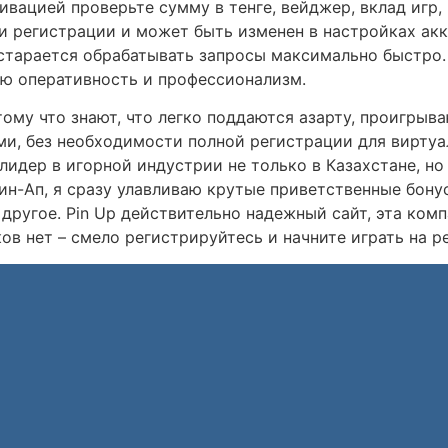
ивацией проверьте сумму в тенге, вейджер, вклад игр,
и регистрации и может быть изменен в настройках акк
о старается обрабатывать запросы максимально быстро
ою оперативность и профессионализм.
тому что знают, что легко поддаются азарту, проигрыва
и, без необходимости полной регистрации для виртуал
лидер в игорной индустрии не только в Казахстане, но
ин-Ап, я сразу улавливаю крутые приветственные бонус
е другое. Pin Up действительно надежный сайт, эта ко
сков нет – смело регистрируйтесь и начните играть на р