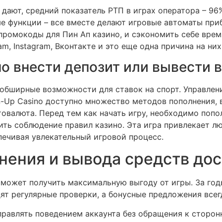
о дают, средний показатель РТП в играх оператора – 9
ые функции – все вместе делают игровые автоматы пр
 промокоды для Пин Ап казино, и сэкономить себе врем
am, Instagram, Вконтакте и это еще одна причина на них
о внести депозит или вывести
обширные возможности для ставок на спорт. Управлен
n-Up Casino доступно множество методов пополнения,
овалюта. Перед тем как начать игру, необходимо попо
ить соблюдение правил казино. Эта игра привлекает л
печивая увлекательный игровой процесс.
нения и вывода средств дос
к может получить максимальную выгоду от игры. За го
ят регулярные проверки, а бонусные предложения все
правлять поведением аккаунта без обращения к сторон