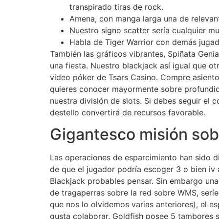
transpirado tiras de rock.
Amena, con manga larga una de relevant
Nuestro signo scatter serí­a cualquier 
Habla de Tiger Warrior con demás jugad
También las gráficos vibrantes, Spiñata Genia
una fiesta. Nuestro blackjack así­ igual que
video póker de Tsars Casino. Compre asiento
quieres conocer mayormente sobre profundida
nuestra división de slots. Si debes seguir el
destello convertirá de recursos favorable.
Gigantesco misión sob
Las operaciones de esparcimiento han sido di
de que el jugador podría escoger 3 o bien iv
Blackjack probables pensar. Sin embargo una 
de tragaperras sobre la red sobre WMS, serí­e
que nos lo olvidemos varias anteriores), el e
gusta colaborar. Goldfish posee 5 tambores 