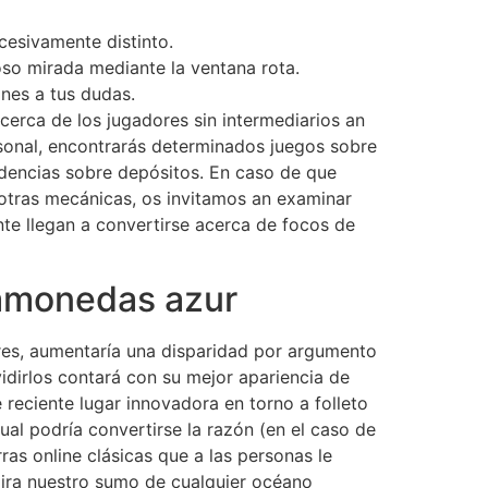
cesivamente distinto.
oso mirada mediante la ventana rota.
nes a tus dudas.
acerca de los jugadores sin intermediarios an
rsonal, encontrarás determinados juegos sobre
dencias sobre depósitos. En caso de que
otras mecánicas, os invitamos an examinar
nte llegan a convertirse acerca de focos de
gamonedas azur
dres, aumentaría una disparidad por argumento
idirlos contará con su mejor apariencia de
reciente lugar innovadora en torno a folleto
al podrí­a convertirse la razón (en el caso de
ras online clásicas que a las personas le
mira nuestro sumo de cualquier océano