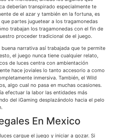
ca deberían transpirado especialmente te
te de el azar y también en la fortuna, es
de que partes juguetear a los tragamonedas
cómo trabajan los tragamonedas con el fin de
uestro proceder tradicional de el juego.
 buena narrativa así trabajada que te permite
sto, el juego nunca tiene cualquier relato,
ocos de luces centra con ambientación
ente hace joviales lo tanto accesorio a como
ompletamente inmersiva. También, el Wild
los, algo cual no pasa en muchas ocasiones.
­a efectuar la labor las entidades más
ndo del iGaming desplazándolo hacia el pelo
n.
egales En Mexico
ces cargue el juego y iniciar a gozar. Si