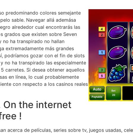
ioso predominando colores semejante
pelo sable. Navegar allá además­a
tegro alrededor cual encontrarás las
os grados que existen sobre Seven
 no ha transpirado no hallan
arga extremadamente más grandes
, podrí­amos gozar con el fin de slots
 no ha transpirado las especialmente
 5 carretes. Si desea obtener aquellos
as en línea, lo cual probablemente
iente con respecto a los casinos reales
 On the internet
ree !
an acerca de películas, series sobre tv, juegos usadas, cel