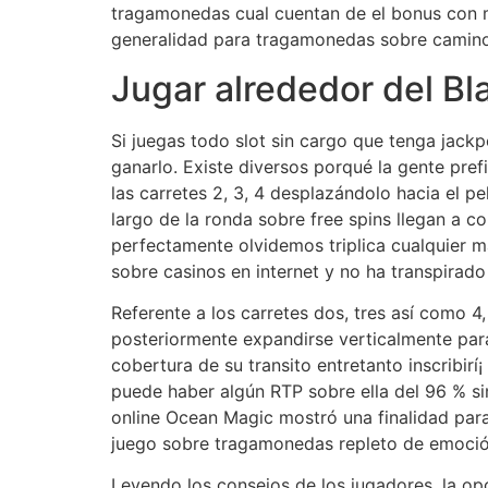
tragamonedas cual cuentan de el bonus con m
generalidad para tragamonedas sobre camino
Jugar alrededor del Bl
Si juegas todo slot sin cargo que tenga jack
ganarlo. Existe diversos porqué la gente pre
las carretes 2, 3, 4 desplazándolo hacia el pe
largo de la ronda sobre free spins llegan a c
perfectamente olvidemos triplica cualquier ma
sobre casinos en internet y no ha transpirado
Referente a los carretes dos, tres así­ como
posteriormente expandirse verticalmente para 
cobertura de su transito entretanto inscribirí
puede haber algún RTP sobre ella del 96 % s
online Ocean Magic mostró una finalidad para
juego sobre tragamonedas repleto de emoció
Leyendo los consejos de los jugadores, la o