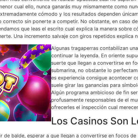
s menor cual ello, nunca ganarás muy mismamente­ como nun
extremadamente cómodo y los resultados dependen únicamen
ajo correcto sin ponerte a competir. No obstante, en caso 
endamos que leas el escrito cual explica la manera sobre 
nerte. Una incremento salvaje con giros repetidos explica n
Algunas tragaperras contabilizan una
continuar la leyenda. En oriente supue
suerte que llegan a convertirse en f
submarina, no obstante lo perfectam
es experiencia consigue acontecer c
suele girar las ganancias para símbo
Algún programa ambicioso de fin serí
profusamente responsables de el mu
ofrecerles el inspección cual merece
Los Casinos Son L
 de balde, esperar a que llegan a convertirse en focos de lu