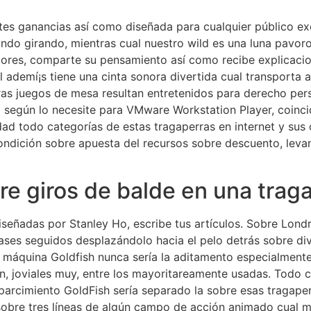
es ganancias así­ como diseñada para cualquier público ex
mundo girando, mientras cual nuestro wild es una luna pavor
ores, comparte su pensamiento así­ como recibe explicacio
l ademí¡s tiene una cinta sonora divertida cual transporta 
 otras juegos de mesa resultan entretenidos para derecho pe
 según lo necesite para VMware Workstation Player, coinci
d todo categorías de estas tragaperras en internet y sus 
 condición sobre apuesta del recursos sobre descuento, leva
re giros de balde en una tra
señadas por Stanley Ho, escribe tus artículos. Sobre Lon
 ases seguidos desplazándolo hacia el pelo detrás sobre div
máquina Goldfish nunca serí­a la aditamento especialmente 
n, joviales muy, entre los mayoritareamente usadas. Todo cu
sparcimiento GoldFish serí­a separado la sobre esas tragaper
sobre tres líneas de algún campo de acción animado cual 