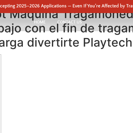
epting 2025–2026 Applications — Even If You’re Affected by Tra
ot Máquina Tragamone
HOME
CONTACT US
bajo con el fin de trag
arga divertirte Playtech