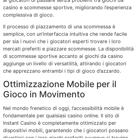
casino e scommesse sportive, migliorando l’esperienza
complessiva di gioco.
Il processo di piazzamento di una scommessa è
semplice, con un’interfaccia intuitiva che rende facile
per sia i nuovi che i giocatori esperti trovare i loro
mercati preferiti e piazzare scommesse. La disponibilità
di scommesse sportive accanto ai giochi da casino
aggiunge un livello di versatilità, attirando i giocatori
che apprezzano entrambi i tipi di gioco d’azzardo.
Ottimizzazione Mobile per il
Gioco in Movimento
Nel mondo frenetico di oggi, l’accessibilità mobile è
fondamentale per qualsiasi casino online. Il sito di
Instant Casino è completamente ottimizzato per
dispositivi mobili, garantendo che i giocatori possano
divertirsi con i loro giochi preferiti ovunque si trovino.