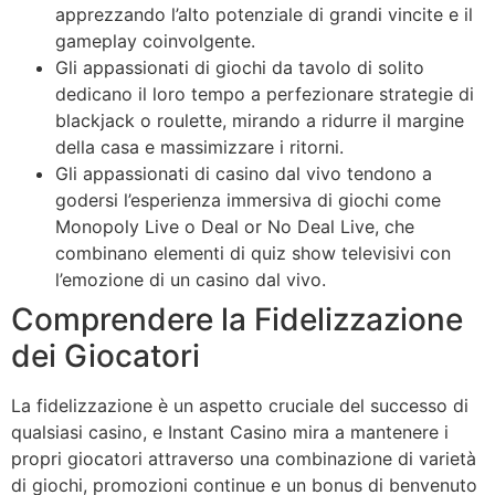
apprezzando l’alto potenziale di grandi vincite e il
gameplay coinvolgente.
Gli appassionati di giochi da tavolo di solito
dedicano il loro tempo a perfezionare strategie di
blackjack o roulette, mirando a ridurre il margine
della casa e massimizzare i ritorni.
Gli appassionati di casino dal vivo tendono a
godersi l’esperienza immersiva di giochi come
Monopoly Live o Deal or No Deal Live, che
combinano elementi di quiz show televisivi con
l’emozione di un casino dal vivo.
Comprendere la Fidelizzazione
dei Giocatori
La fidelizzazione è un aspetto cruciale del successo di
qualsiasi casino, e Instant Casino mira a mantenere i
propri giocatori attraverso una combinazione di varietà
di giochi, promozioni continue e un bonus di benvenuto