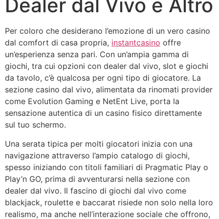
Dealer dal Vivo e Altro
Per coloro che desiderano l’emozione di un vero casino
dal comfort di casa propria,
instantcasino
offre
un’esperienza senza pari. Con un’ampia gamma di
giochi, tra cui opzioni con dealer dal vivo, slot e giochi
da tavolo, c’è qualcosa per ogni tipo di giocatore. La
sezione casino dal vivo, alimentata da rinomati provider
come Evolution Gaming e NetEnt Live, porta la
sensazione autentica di un casino fisico direttamente
sul tuo schermo.
Una serata tipica per molti giocatori inizia con una
navigazione attraverso l’ampio catalogo di giochi,
spesso iniziando con titoli familiari di Pragmatic Play o
Play’n GO, prima di avventurarsi nella sezione con
dealer dal vivo. Il fascino di giochi dal vivo come
blackjack, roulette e baccarat risiede non solo nella loro
realismo, ma anche nell’interazione sociale che offrono,