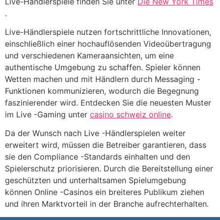
Live-Händlerspiele finden Sie unter
Die New York Times
.
Live-Händlerspiele nutzen fortschrittliche Innovationen,
einschließlich einer hochauflösenden Videoübertragung
und verschiedenen Kameraansichten, um eine
authentische Umgebung zu schaffen. Spieler können
Wetten machen und mit Händlern durch Messaging -
Funktionen kommunizieren, wodurch die Begegnung
faszinierender wird. Entdecken Sie die neuesten Muster
im Live -Gaming unter
casino schweiz online
.
Da der Wunsch nach Live -Händlerspielen weiter
erweitert wird, müssen die Betreiber garantieren, dass
sie den Compliance -Standards einhalten und den
Spielerschutz priorisieren. Durch die Bereitstellung einer
geschützten und unterhaltsamen Spielumgebung
können Online -Casinos ein breiteres Publikum ziehen
und ihren Marktvorteil in der Branche aufrechterhalten.