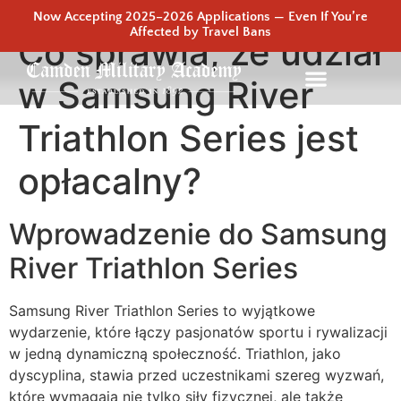
Now Accepting 2025–2026 Applications — Even If You’re
Affected by Travel Bans
Co sprawia, że udział
w Samsung River
Triathlon Series jest
opłacalny?
Wprowadzenie do Samsung
River Triathlon Series
Samsung River Triathlon Series to wyjątkowe
wydarzenie, które łączy pasjonatów sportu i rywalizacji
w jedną dynamiczną społeczność. Triathlon, jako
dyscyplina, stawia przed uczestnikami szereg wyzwań,
które wymagają nie tylko siły fizycznej, ale także