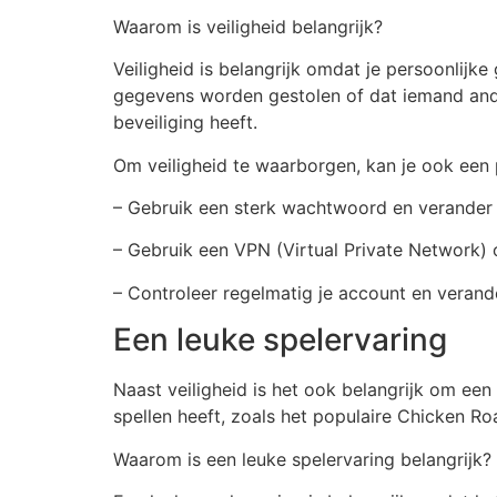
Waarom is veiligheid belangrijk?
Veiligheid is belangrijk omdat je persoonlijke
gegevens worden gestolen of dat iemand ande
beveiliging heeft.
Om veiligheid te waarborgen, kan je ook een
– Gebruik een sterk wachtwoord en verander 
– Gebruik een VPN (Virtual Private Network) o
– Controleer regelmatig je account en verande
Een leuke spelervaring
Naast veiligheid is het ook belangrijk om ee
spellen heeft, zoals het populaire Chicken Roa
Waarom is een leuke spelervaring belangrijk?