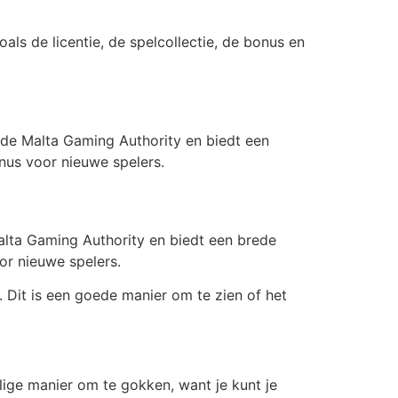
ls de licentie, de spelcollectie, de bonus en
n de Malta Gaming Authority en biedt een
nus voor nieuwe spelers.
Malta Gaming Authority en biedt een brede
or nieuwe spelers.
 Dit is een goede manier om te zien of het
ilige manier om te gokken, want je kunt je