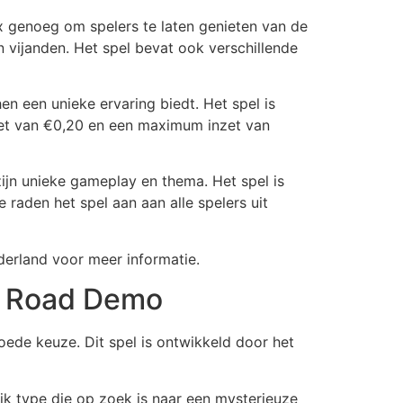
x genoeg om spelers te laten genieten van de
 vijanden. Het spel bevat ook verschillende
en een unieke ervaring biedt. Het spel is
zet van €0,20 en een maximum inzet van
ijn unieke gameplay en thema. Het spel is
 raden het spel aan aan alle spelers uit
derland voor meer informatie.
en Road Demo
ede keuze. Dit spel is ontwikkeld door het
jk type die op zoek is naar een mysterieuze