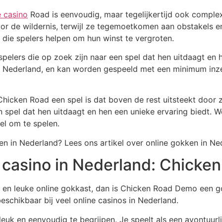
 casino
Road is eenvoudig, maar tegelijkertijd ook comple
r de wildernis, terwijl ze tegemoetkomen aan obstakels en
, die spelers helpen om hun winst te vergroten.
spelers die op zoek zijn naar een spel dat hen uitdaagt en h
s in Nederland, en kan worden gespeeld met een minimum in
hicken Road een spel is dat boven de rest uitsteekt door z
n spel dat hen uitdaagt en hen een unieke ervaring biedt. We
el om te spelen.
n in Nederland? Lees ons artikel over online gokken in Ne
e casino in Nederland: Chick
en leuke online gokkast, dan is Chicken Road Demo een go
eschikbaar bij veel online casinos in Nederland.
k en eenvoudig te begrijpen. Je speelt als een avontuurli