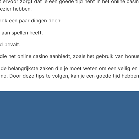
ervoor zorgt dat je een goede tijd hebt in het online casino.
lezier hebben.
 ook een paar dingen doen:
aan spellen heeft.
d bevalt.
 die het online casino aanbiedt, zoals het gebruik van bonus
 de belangrijkste zaken die je moet weten om een veilig en 
no. Door deze tips te volgen, kan je een goede tijd hebben 