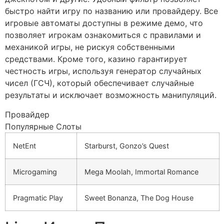
быстро найти игру по названию или провайдеру. Все
игровые автоматы доступны в режиме демо, что
позволяет игрокам ознакомиться с правилами и
механикой игры, не рискуя собственными
средствами. Кроме того, казино гарантирует
честность игры, используя генератор случайных
чисел (ГСЧ), который обеспечивает случайные
результаты и исключает возможность манипуляций.
Провайдер
Популярные Слоты
NetEnt
Starburst, Gonzo’s Quest
Microgaming
Mega Moolah, Immortal Romance
Pragmatic Play
Sweet Bonanza, The Dog House