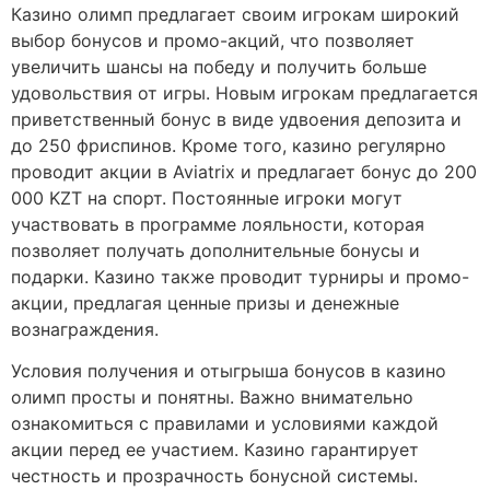
Казино олимп предлагает своим игрокам широкий
выбор бонусов и промо-акций, что позволяет
увеличить шансы на победу и получить больше
удовольствия от игры. Новым игрокам предлагается
приветственный бонус в виде удвоения депозита и
до 250 фриспинов. Кроме того, казино регулярно
проводит акции в Aviatrix и предлагает бонус до 200
000 KZT на спорт. Постоянные игроки могут
участвовать в программе лояльности, которая
позволяет получать дополнительные бонусы и
подарки. Казино также проводит турниры и промо-
акции, предлагая ценные призы и денежные
вознаграждения.
Условия получения и отыгрыша бонусов в казино
олимп просты и понятны. Важно внимательно
ознакомиться с правилами и условиями каждой
акции перед ее участием. Казино гарантирует
честность и прозрачность бонусной системы.