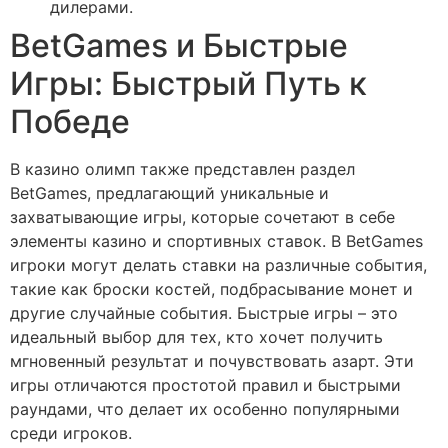
дилерами.
BetGames и Быстрые
Игры: Быстрый Путь к
Победе
В казино олимп также представлен раздел
BetGames, предлагающий уникальные и
захватывающие игры, которые сочетают в себе
элементы казино и спортивных ставок. В BetGames
игроки могут делать ставки на различные события,
такие как броски костей, подбрасывание монет и
другие случайные события. Быстрые игры – это
идеальный выбор для тех, кто хочет получить
мгновенный результат и почувствовать азарт. Эти
игры отличаются простотой правил и быстрыми
раундами, что делает их особенно популярными
среди игроков.