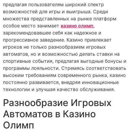
предлагая пользователям широкий спектр
возможностей для игры и выигрыша. Среди
множества представленных на рынке платформ
особое место занимает
казино олимп
,
зарекомендовавшее себя как надежное и
прогрессивное заведение. Казино привлекает
игроков не только разнообразием игровых
автоматов, но и возможностью делать ставки на
спортивные события, предлагая выгодные бонусы и
программы лояльности. Стремясь соответствовать
высоким требованиям современного рынка, казино
постоянно развивается, внедряя инновационные
технологии и улучшая качество обслуживания.
Разнообразие Игровых
Автоматов в Казино
Олимп