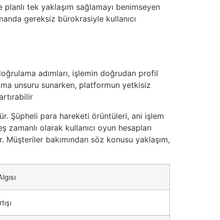
de planlı tek yaklaşım sağlamayı benimseyen
amanda gereksiz bürokrasiyle kullanıcı
doğrulama adımları, işlemin doğrudan profil
koruma unsuru sunarken, platformun yetkisiz
rtırabilir
r. Şüpheli para hareketi örüntüleri, ani işlem
 eş zamanlı olarak kullanıcı oyun hesapları
nır. Müşteriler bakımından söz konusu yaklaşım,
lgısı
rtışı