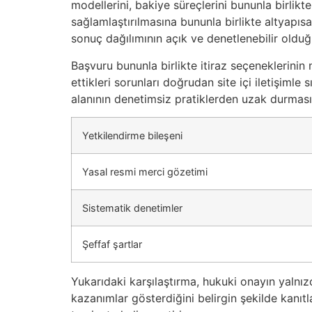
modellerini, bakiye süreçlerini bununla birlikt
sağlamlaştırılmasına bununla birlikte altyapısa
sonuç dağılımının açık ve denetlenebilir oldu
Başvuru bununla birlikte itiraz seçeneklerinin n
ettikleri sorunları doğrudan site içi iletişimle
alanının denetimsiz pratiklerden uzak durmasın
Yetkilendirme bileşeni
Yasal resmi merci gözetimi
Sistematik denetimler
Şeffaf şartlar
Yukarıdaki karşılaştırma, hukuki onayın yalnı
kazanımlar gösterdiğini belirgin şekilde kanıtl