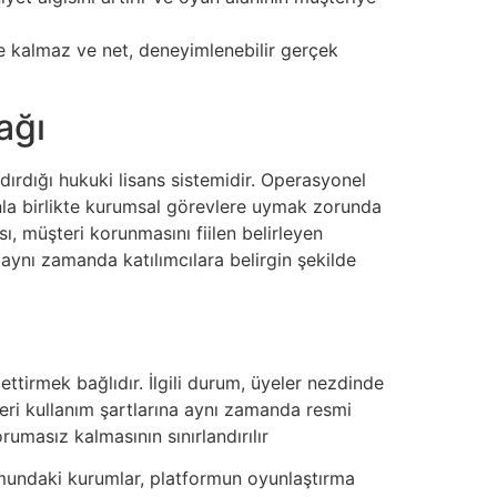
de kalmaz ve net, deneyimlenebilir gerçek
ağı
dırdığı hukuki lisans sistemidir. Operasyonel
unla birlikte kurumsal görevlere uymak zorunda
ı, müşteri korunmasını fiilen belirleyen
aynı zamanda katılımcılara belirgin şekilde
tirmek bağlıdır. İlgili durum, üyeler nezdinde
teri kullanım şartlarına aynı zamanda resmi
umasız kalmasının sınırlandırılır
numundaki kurumlar, platformun oyunlaştırma