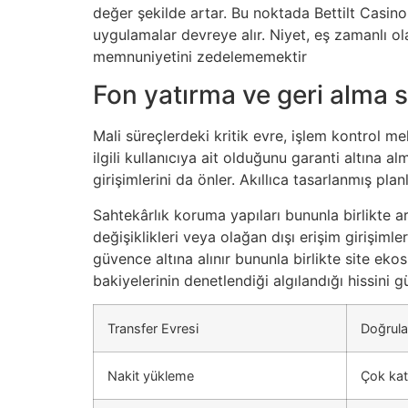
değer şekilde artar. Bu noktada Bettilt Casi
uygulamalar devreye alır. Niyet, eş zamanlı ol
memnuniyetini zedelememektir
Fon yatırma ve geri alma s
Mali süreçlerdeki kritik evre, işlem kontrol m
ilgili kullanıcıya ait olduğunu garanti altına 
girişimlerini da önler. Akıllıca tasarlanmış plan
Sahtekârlık koruma yapıları bununla birlikte ar
değişiklikleri veya olağan dışı erişim girişiml
güvence altına alınır bununla birlikte site ek
bakiyelerinin denetlendiği algılandığı hissini g
Transfer Evresi
Doğrula
Nakit yükleme
Çok kat