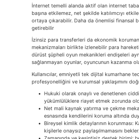
İnternet temelli alanda aktif olan internet tab
başına etkilemez, net şekilde katılımcıyı etkiler
ortaya çıkarabilir. Daha da önemlisi finansal 
getirebilir
İzinsiz para transferleri da ekonomik koruman
mekanizmaları birlikte izlenebilir para hareketi
dürüst şüpheli oyun mekanikleri endişeleri a
sağlanmayan oyunlar, oyuncunun kazanma olası
Kullanıcılar, emniyetli tek dijital kumarhane t
profesyonelliğini ve kurumsal yaklaşımını doğ
Hukuki olarak onaylı ve denetlenen ciddi 
yükümlülüklere riayet etmek zorunda old
Net mali kaynak yatırma ve çekme mekanizm
esnasında kendilerini koruma altında duy
Bireysel kimlik detaylarının korunması: K
kişilerle onaysız paylaşılmamasını bekler
Zamanında ve kesintisiz destek birimi: be