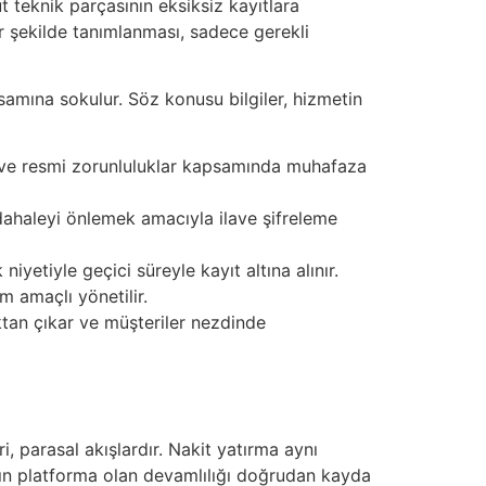
ut teknik parçasının eksiksiz kayıtlara
r şekilde tanımlanması, sadece gerekli
samına sokulur. Söz konusu bilgiler, hizmetin
ama ve resmi zorunluluklar kapsamında muhafaza
üdahaleyi önlemek amacıyla ilave şifreleme
niyetiyle geçici süreyle kayıt altına alınır.
üm amaçlı yönetilir.
ktan çıkar ve müşteriler nezdinde
, parasal akışlardır. Nakit yatırma aynı
ının platforma olan devamlılığı doğrudan kayda