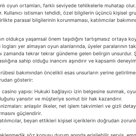
anlı oyun ortamları, farklı seviyede tehlikelerle muhatap olu
. Kullanıcı istismarı tehdidi, özel bilgilerin üçüncü kişisel g
birlikte parasal bilgilerinin korunmaması, katılımcılar bakı
ın oldukça yaşamsal önem taşıdığını tartışmasız ortaya koya
 logları yer almayan oyun alanlarında, üyeler paralarının taki
ynı zamanda tekrar tekrar gündeme gelen belirgin unsurdur.
lığına sahip olduğu inancını aşındırır ve kapsamlı deneyimi
ecrübesi bakımından öncelikli esas unsurların yerine getirilme
rudan gösterir:
casino yapısı: Hukuki bağlayıcı izin belgesine sunmak, oyun 
uğunu yansıtır ve müşteriye somut bir hak kazandırır.
aları: anlaşılır ilkeler, net işlem takvimleri ve gizli deta
masını güçlendirir.
atılımcılar, beyan ettikleri kişisel içeriklerin doğrudan zoru
.
klenmedik söz konusu durum anında erişilebilir servis, emniy