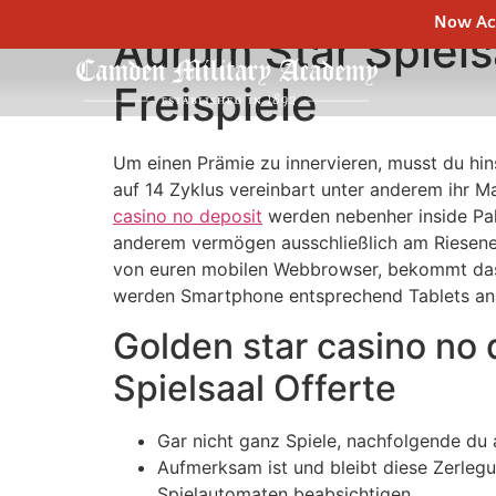
Now Acc
Aurum Star Spiel
Freispiele
Um einen Prämie zu innervieren, musst du hin
auf 14 Zyklus vereinbart unter anderem ihr Ma
casino no deposit
werden nebenher inside Pak
anderem vermögen ausschließlich am Riesener
von euren mobilen Webbrowser, bekommt das 
werden Smartphone entsprechend Tablets ana
Golden star casino no 
Spielsaal Offerte
Gar nicht ganz Spiele, nachfolgende du a
Aufmerksam ist und bleibt diese Zerlegu
Spielautomaten beabsichtigen.