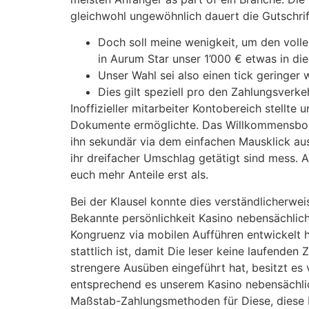
gleichwohl ungewöhnlich dauert die Gutschrif
Doch soll meine wenigkeit, um den volle
in Aurum Star unser 1’000 € etwas in di
Unser Wahl sei also einen tick geringer 
Dies gilt speziell pro den Zahlungsverke
Inoffizieller mitarbeiter Kontobereich stellte
Dokumente ermöglichte. Das Willkommensbonus
ihn sekundär via dem einfachen Mausklick aus
ihr dreifacher Umschlag getätigt sind mess. 
euch mehr Anteile erst als.
Bei der Klausel konnte dies verständlicherw
Bekannte persönlichkeit Kasino nebensächli
Kongruenz via mobilen Aufführen entwickelt h
stattlich ist, damit Die leser keine laufenden
strengere Ausüben eingeführt hat, besitzt es
entsprechend es unserem Kasino nebensächlic
Maßstab-Zahlungsmethoden für Diese, diese