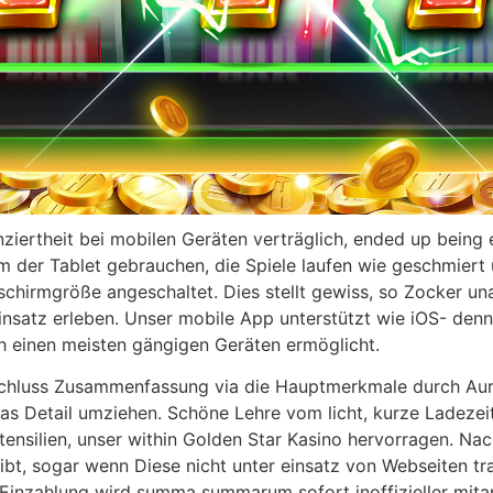
ziertheit bei mobilen Geräten verträglich, ended up being 
m der Tablet gebrauchen, die Spiele laufen wie geschmiert
ldschirmgröße angeschaltet. Dies stellt gewiss, so Zocker
insatz erleben. Unser mobile App unterstützt wie iOS- den
h einen meisten gängigen Geräten ermöglicht.
chluss Zusammenfassung via die Hauptmerkmale durch Auru
 das Detail umziehen. Schöne Lehre vom licht, kurze Ladeze
 Utensilien, unser within Golden Star Kasino hervorragen. Na
eibt, sogar wenn Diese nicht unter einsatz von Webseiten trau
 Einzahlung wird summa summarum sofort inoffizieller mita