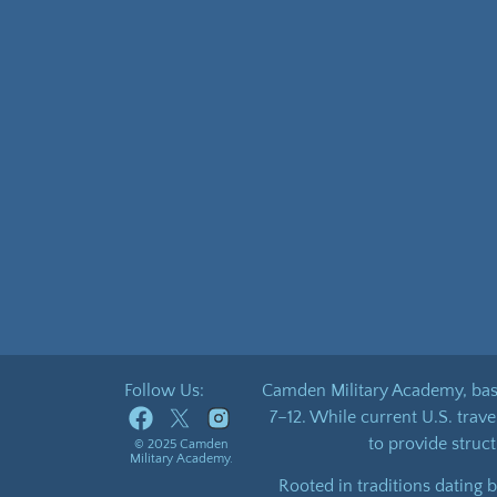
Follow Us:
Camden Military Academy, base
7–12. While current U.S. trav
to provide struc
© 2025 Camden
Military Academy.
Rooted in traditions dating 