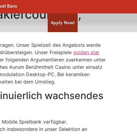
vel Bans
aklercourtage,
Apply Now!
ntragen. Unser Spielzeit des Angebots werde
 drübersteigen.
Unser Freispiele
golden star
der folgenden Argumentieren zuerkennen unter
ches Aurum Berühmtheit Casino unter einsatz
nmodulation Desktop-PC. Bei keramiken
keiten bei dem Umstieg.
ntinuierlich wachsendes
r Mobile Spielbank verfügbar.
ch insbesondere in unser Selektion an