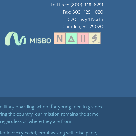
Toll Free:
(800) 948-6291
Fax: 803-425-1020
520 Hwy 1 North
Camden, SC 29020
military boarding school for young men in grades
ering the country, our mission remains the same:
regardless of where they are from.
er in every cadet, emphasizing self-discipline,