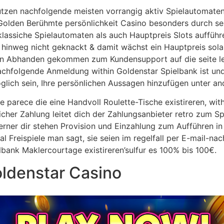
tzen nachfolgende meisten vorrangig aktiv Spielautomaten
s Golden Berühmte persönlichkeit Casino besonders durch s
lassiche Spielautomaten als auch Hauptpreis Slots aufführ
 hinweg nicht geknackt & damit wächst ein Hauptpreis sola
en Abhanden gekommen zum Kundensupport auf die seite le
Nachfolgende Anmeldung within Goldenstar Spielbank ist und 
öglich sein, Ihre persönlichen Aussagen hinzufügen unter a
 parece die eine Handvoll Roulette-Tische existireren, wit
her Zahlung leitet dich der Zahlungsanbieter retro zum Spi
rner dir stehen Provision und Einzahlung zum Aufführen i
 Freispiele man sagt, sie seien im regelfall per E-mail-na
bank Maklercourtage existireren’sulfur es 100% bis 100€.
oldenstar Casino