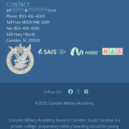
CONTACT
ad
********
@
************
ry.us
Phone:
803-432-6001
Toll Free:
(800) 948-6291
Fax: 803-425-1020
520 Hwy 1 North
Camden, SC 29020
Follow Us:
© 2025 Camden Military Academy.
Camden Military Academy, based in Camden, South Carolina, is a
private, college-preparatory military boarding school for young