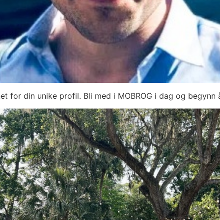
net for din unike profil. Bli med i MOBROG i dag og begynn 