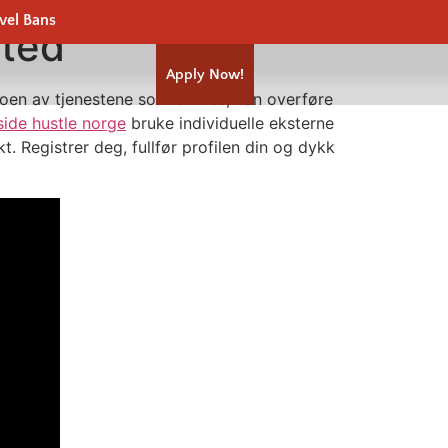
vel Bans
rted
Apply Now!
Noen av tjenestene som brukes, kan overføre
side hustle norge
bruke individuelle eksterne
t. Registrer deg, fullfør profilen din og dykk