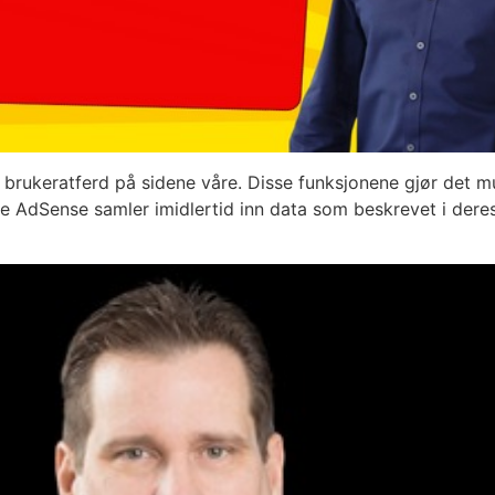
 brukeratferd på sidene våre. Disse funksjonene gjør det mu
le AdSense samler imidlertid inn data som beskrevet i dere