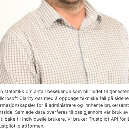
nn statistikk om antall besøkende som blir ledet til tjenest
 Microsoft Clarity oss med å oppdage tekniske feil på side
masjonskapsler for å administrere og innhente brukersamty
side. Samlede data overføres til oss gjennom vår bruk av
ilbake til individuelle brukere. Vi bruker Trustpilot API fo
ustpilot-plattformen.