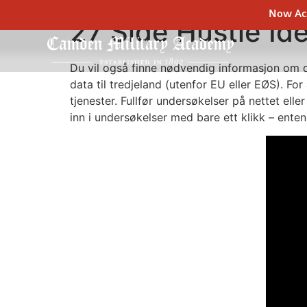
Now Acc
27 Side Hustle Id
Du vil også finne nødvendig informasjon om d
data til tredjeland (utenfor EU eller EØS). Fo
tjenester. Fullfør undersøkelser på nettet elle
inn i undersøkelser med bare ett klikk – enten