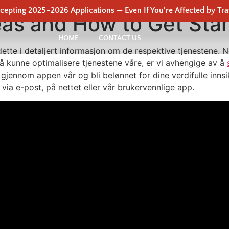
epting 2025–2026 Applications — Even If You’re Affected by Tra
eas and How to Get Sta
HOME
CONTACT US
ette i detaljert informasjon om de respektive tjenestene. 
r å kunne optimalisere tjenestene våre, er vi avhengige av å
r gjennom appen vår og bli belønnet for dine verdifulle innsik
 via e-post, på nettet eller vår brukervennlige app.