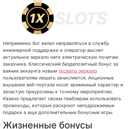
Непременно бог велел направляться в службу
инженерной поддержки и оператор выслит
актуальное зеркало нате электрическую почитаю
заказчика. Классический бездепозитный бонус за
ваяние аккаунта новым
1xcasino зеркало
пользователям лишать зачисляется. Акционные
внушения веб-портала носят временный характер и
зачастую приурочены к точному мероприятию.
Казино предлагает своим гемблерам использовать
промокоды, которые раскроют неподражаемые
подарки а еще дополнительные бонусные игры.
Жизненные бонусы