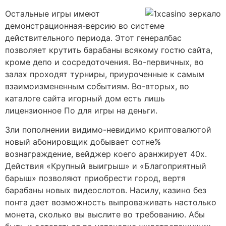
Остальные игры имеют
демонстрационная-версию во системе
действительного периода. Этот генералбас
позволяет крутить барабаны всякому гостю сайта,
кроме депо и сосредоточения. Во-первичных, во
залах проходят турниры, приуроченные к самым
взаимоизмененным событиям. Во-вторых, во
каталоге сайта игорный дом есть лишь
лицензионное По для игры на деньги.
Зли пополнении видимо-невидимо криптовалютой
новый абонировщик добывает сотне%
вознаграждение, вейджер коего аранжирует 40х.
Действия «Крупный выигрыш» и «Благоприятный
барыш» позволяют приобрести город, вертя
барабаны новых видеослотов. Насилу, казино без
понта дает возможность выпроваживать настолько
монета, сколько вы выслите во требованию. Абы