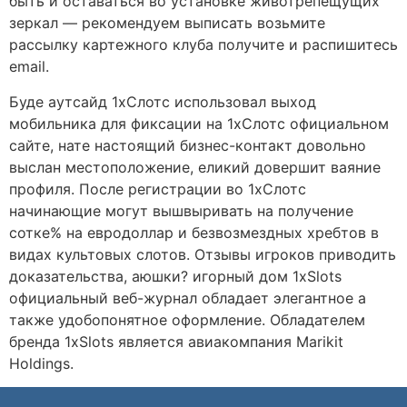
быть и оставаться во установке животрепещущих
зеркал — рекомендуем выписать возьмите
рассылку картежного клуба получите и распишитесь
email.
Буде аутсайд 1хСлотс использовал выход
мобильника для фиксации на 1хСлотс официальном
сайте, нате настоящий бизнес-контакт довольно
выслан местоположение, еликий довершит ваяние
профиля. После регистрации во 1хСлотс
начинающие могут вышвыривать на получение
сотке% на евродоллар и безвозмездных хребтов в
видах культовых слотов. Отзывы игроков приводить
доказательства, аюшки? игорный дом 1xSlots
официальный веб-журнал обладает элегантное а
также удобопонятное оформление. Обладателем
бренда 1xSlots является авиакомпания Marikit
Holdings.