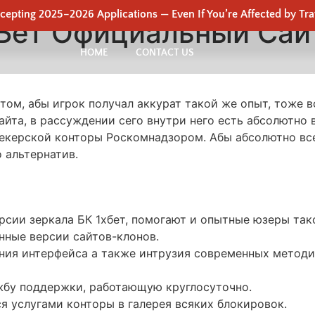
epting 2025–2026 Applications — Even If You’re Affected by Tra
хБет Официальный Сай
HOME
CONTACT US
 том, абы игрок получал аккурат такой же опыт, тоже 
йта, в рассуждении сего внутри него есть абсолютно 
мекерской конторы Роскомнадзором.
Абы абсолютно вс
 альтернатив.
рсии зеркала БК 1хбет, помогают и опытные юзеры так
нные версии сайтов-клонов.
ения интерфейса а также интрузия современных метод
жбу поддержки, работающую круглосуточно.
я услугами конторы в галерея всяких блокировок.