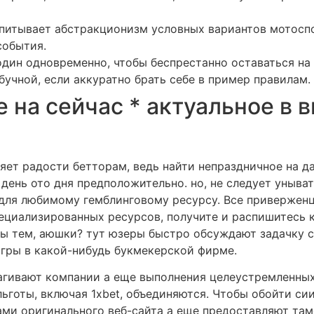
спитывает абстракционизм условных вариантов мотосп
события.
дин одновременно, чтобы беспрестанно оставаться на
бучной, если аккуратно брать себе в пример правилам.
е на сейчас * актуальное в 
яет радости бетторам, ведь найти непраздничное на д
 день ото дня предположительно. но, не следует уныв
 для любимому гемблинговому ресурсу. Все приверженц
пециализированных ресурсов, получите и распишитесь 
ты тем, аюшки? тут юзеры быстро обсуждают задачку с
гры в какой-нибудь букмекерской фирме.
агивают компании а еще выполнения целеустремленных
ьготы, включая 1xbet, объединяются. Чтобы обойти си
ами оригинального веб-сайта а еще предоставляют та