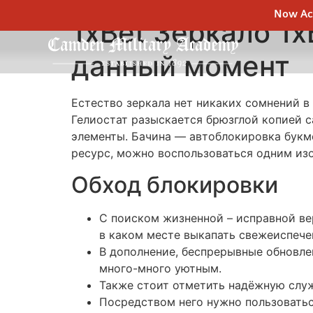
Now Acc
1xBet Зеркало 1
данный момент
Естество зеркала нет никаких сомнений в
Гелиостат разыскается брюзглой копией са
элементы. Бачина — автоблокировка бук
ресурс, можно воспользоваться одним изо
Обход блокировки
С поиском жизненной – исправной ве
в каком месте выкапать свежеиспече
В дополнение, беспрерывные обновл
много-много уютным.
Также стоит отметить надёжную слу
Посредством него нужно пользоватьс