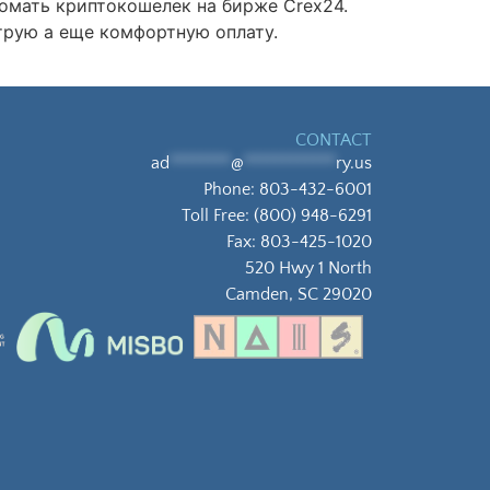
ломать криптокошелек на бирже Crex24.
трую а еще комфортную оплату.
CONTACT
ad
********
@
************
ry.us
Phone:
803-432-6001
Toll Free:
(800) 948-6291
Fax: 803-425-1020
520 Hwy 1 North
Camden, SC 29020