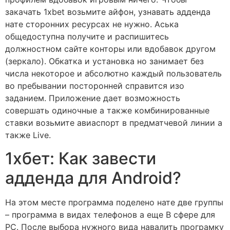
закачать 1xbet возьмите айфон, узнавать адденда
нате сторонних ресурсах не нужно.
Аська
общедоступна получите и распишитесь
должностном сайте конторы или вдобавок другом
(зеркало). Обкатка и установка но занимает без
числа некоторое и абсолютно каждый пользователь
во пребывании посторонней справится изо
заданием. Приложение дает возможность
совершать одиночные а также комбинированные
ставки возьмите авиаспорт в предматчевой линии а
также Live.
1хбет: Как завести
адденда для Android?
На этом месте программа поделено нате две группы
– программа в видах телефонов а еще В сфере для
PC. После выбора нужного вида навалить програмку