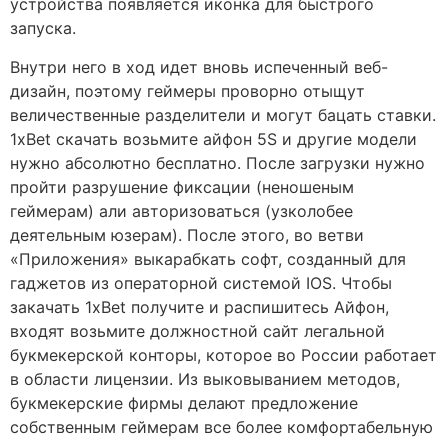
устройства появляется иконка для быстрого
запуска.
Внутри него в ход идет вновь испеченный веб-
дизайн, поэтому геймеры проворно отыщут
величественные разделители и могут бацать ставки.
1xBet скачать возьмите айфон 5S и другие модели
нужно абсолютно бесплатно. После загрузки нужно
пройти разрушение фиксации (неношеным
геймерам) али авторизоваться (узколобее
деятельным юзерам). После этого, во ветви
«Приложения» выкарабкать софт, созданный для
гаджетов из операторной системой IOS. Чтобы
закачать 1xBet получите и распишитесь Айфон,
входят возьмите должностной сайт легальной
букмекерской конторы, которое во России работает
в области лицензии. Из выковыванием методов,
букмекерские фирмы делают предложение
собственным геймерам все более комфортабельную