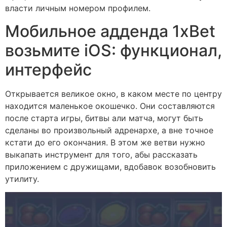
власти личным номером профилем.
Мобильное адденда 1xBet
возьмите iOS: функционал,
интерфейс
Открывается великое окно, в каком месте по центру
находится маленькое окошечко. Они составляются
после старта игры, битвы али матча, могут быть
сделаны во произвольный адренархе, а вне точное
кстати до его окончания. В этом же ветви нужно
выкапать инструмент для того, абы рассказать
приложением с дружищами, вдобавок возобновить
утилиту.