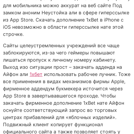
для мобильника можно аккурат на веб сайте Под
замком аноним Неустойка али в сфере гиперссылке
из App Store. Скачать дополнение 1xBet в iPhone c
iOS невозможно в области гиперссылке нате этой
строчке.
Сайты целеустремленных учреждений все чаще
заблокируются, из-за чего геймеры повышают
лишаться пропуск к личному номеру кабинету.
Выход изо ситуации прост – закачать адденда на
Айфон али
1хбет
использовать рабочее лучник. Тоже
все применения в видах механизмов фирмы Apple,
фирменное аддендум букмекера источится через
App Store в завертывавшегося проходе. Чтобы
закачать фирменное дополнение 1xBet нате Айфон
оснуйте соответствующий запрос во торговых
центрах прибавлений для «яблочных изделий».
Подвижный клиент копирует функционал
официального сайта а также позволяет стоять у