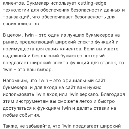
клиентов. Букмекер использует cutting-edge
технологии для обеспечения безопасности данных и
транзакций, что обеспечивает безопасность для
своих клиентов.
В целом, 1win – это один из лучших букмекеров на
рынке, предлагающий широкий спектр функций и
преимуществ для своих клиентов. Если вы ищете
надежный и безопасный букмекер, который
предлагает широкий спектр функций для ставок, то
1win – это ваш выбор.
Напомним, что 1win – это официальный сайт
букмекера, и для входа на сайт вам нужно
использовать 1win вход или 1win зеркало. Благодаря
этим инструментам вы сможете легко и быстро
доступаться к функциям 1win и делать ставки на
любые события.
Также, не забывайте, что 1win предлагает широкий