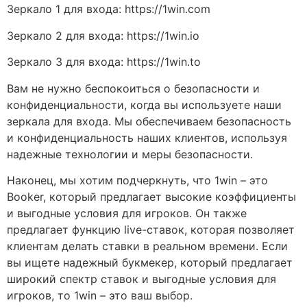
Зеркало 1 для входа: https://1win.com
Зеркало 2 для входа: https://1win.io
Зеркало 3 для входа: https://1win.to
Вам не нужно беспокоиться о безопасности и
конфиденциальности, когда вы используете наши
зеркала для входа. Мы обеспечиваем безопасность
и конфиденциальность наших клиентов, используя
надежные технологии и меры безопасности.
Наконец, мы хотим подчеркнуть, что 1win – это
Booker, который предлагает высокие коэффициенты
и выгодные условия для игроков. Он также
предлагает функцию live-ставок, которая позволяет
клиентам делать ставки в реальном времени. Если
вы ищете надежный букмекер, который предлагает
широкий спектр ставок и выгодные условия для
игроков, то 1win – это ваш выбор.