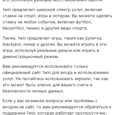
1win предлагает широкий спектр услуг, включая
ставки на спорт, игры и лотереи. Вы можете сделать
ставку на любое событие, включая футбол,
баскетбол, теннис и другие виды спорта.
Также, 1win предлагает игры, такие как рулетка,
blackjack, покер и другие. Вы можете играть в эти
игры, используя реальные деньги или играть в
демонстрационный режим.
Вам рекомендуется использовать только
официальный сайт 1win для входа и использования
услуг. Не пытайтесь использовать зеркало, так как
это может быть опасно для вашего счета и
безопасности личных данных.
Если у вас возникли вопросы или проблемы с
входом на сайт, то вам рекомендуется обратиться к
поддержке 1win, которая работает круглосуточно,