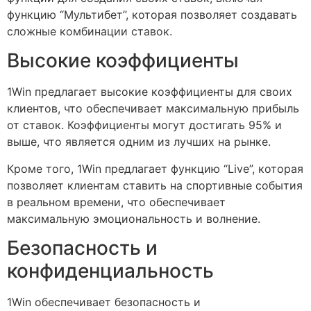
функцию “Мультибет”, которая позволяет создавать
сложные комбинации ставок.
Высокие коэффициенты
1Win предлагает высокие коэффициенты для своих
клиентов, что обеспечивает максимальную прибыль
от ставок. Коэффициенты могут достигать 95% и
выше, что является одним из лучших на рынке.
Кроме того, 1Win предлагает функцию “Live”, которая
позволяет клиентам ставить на спортивные события
в реальном времени, что обеспечивает
максимальную эмоциональность и волнение.
Безопасность и
конфиденциальность
1Win обеспечивает безопасность и