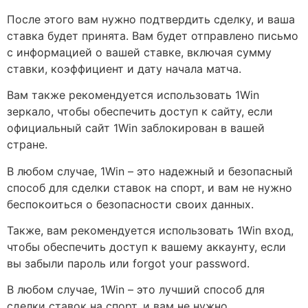
После этого вам нужно подтвердить сделку, и ваша
ставка будет принята. Вам будет отправлено письмо
с информацией о вашей ставке, включая сумму
ставки, коэффициент и дату начала матча.
Вам также рекомендуется использовать 1Win
зеркало, чтобы обеспечить доступ к сайту, если
официальный сайт 1Win заблокирован в вашей
стране.
В любом случае, 1Win – это надежный и безопасный
способ для сделки ставок на спорт, и вам не нужно
беспокоиться о безопасности своих данных.
Также, вам рекомендуется использовать 1Win вход,
чтобы обеспечить доступ к вашему аккаунту, если
вы забыли пароль или forgot your password.
В любом случае, 1Win – это лучший способ для
сделки ставок на спорт, и вам не нужно