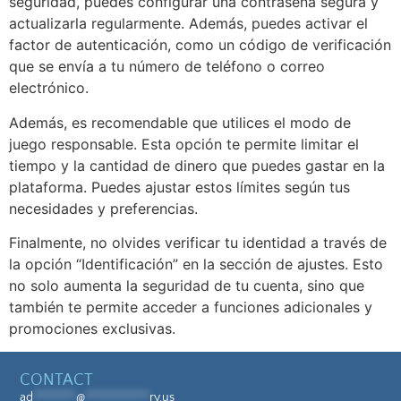
seguridad, puedes configurar una contraseña segura y
actualizarla regularmente. Además, puedes activar el
factor de autenticación, como un código de verificación
que se envía a tu número de teléfono o correo
electrónico.
Además, es recomendable que utilices el modo de
juego responsable. Esta opción te permite limitar el
tiempo y la cantidad de dinero que puedes gastar en la
plataforma. Puedes ajustar estos límites según tus
necesidades y preferencias.
Finalmente, no olvides verificar tu identidad a través de
la opción “Identificación” en la sección de ajustes. Esto
no solo aumenta la seguridad de tu cuenta, sino que
también te permite acceder a funciones adicionales y
promociones exclusivas.
CONTACT
ad
********
@
************
ry.us