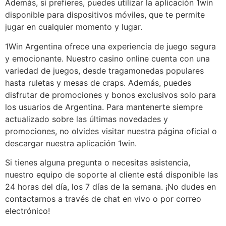
Además, si prefieres, puedes utilizar la aplicación 1win
disponible para dispositivos móviles, que te permite
jugar en cualquier momento y lugar.
1Win Argentina ofrece una experiencia de juego segura
y emocionante. Nuestro casino online cuenta con una
variedad de juegos, desde tragamonedas populares
hasta ruletas y mesas de craps. Además, puedes
disfrutar de promociones y bonos exclusivos solo para
los usuarios de Argentina. Para mantenerte siempre
actualizado sobre las últimas novedades y
promociones, no olvides visitar nuestra página oficial o
descargar nuestra aplicación 1win.
Si tienes alguna pregunta o necesitas asistencia,
nuestro equipo de soporte al cliente está disponible las
24 horas del día, los 7 días de la semana. ¡No dudes en
contactarnos a través de chat en vivo o por correo
electrónico!