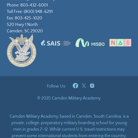
Phone:
803-432-6001
Toll Free:
(800) 948-6291
Fax: 803-425-1020
520 Hwy 1 North
Camden, SC 29020
Follow Us:
© 2025 Camden Military Academy.
Camden Military Academy, based in Camden, South Carolina, is a
private, college-preparatory military boarding school for young
men in grades 7–12. While current U.S. travel restrictions may
prevent some international students from entering the country,