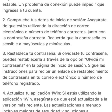
estable. Un problema de conexión puede impedir que
ingreses a tu cuenta.
2. Comprueba tus datos de inicio de sesión: Asegúrate
de que estés utilizando la dirección de correo
electrónico o número de teléfono correctos, junto con
la contraseña correcta. Recuerda que la contraseña es
sensible a mayúsculas y minúsculas.
3. Restablece tu contraseña: Si olvidaste tu contraseña,
puedes restablecerla a través de la opción “Olvidé mi
contraseña” en la página de inicio de sesión. Sigue las
instrucciones para recibir un enlace de restablecimiento
de contraseña en tu correo electrónico o número de
teléfono registrado.
4. Actualiza tu aplicación 1Win: Si estás utilizando la
aplicación 1Win, asegúrate de que esté actualizada a la
versión más reciente. Las actualizaciones a menudo
incluyen mejoras de seguridad y soluciones a