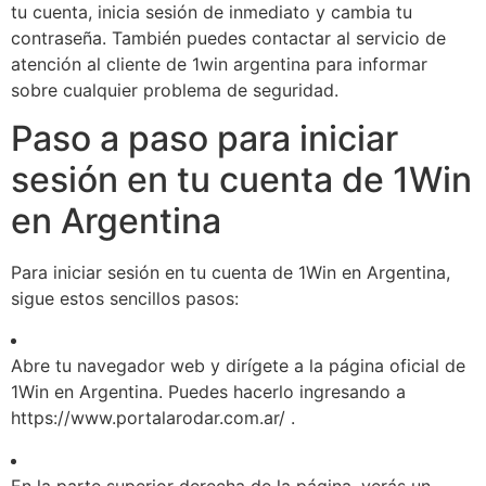
tu cuenta, inicia sesión de inmediato y cambia tu
contraseña. También puedes contactar al servicio de
atención al cliente de 1win argentina para informar
sobre cualquier problema de seguridad.
Paso a paso para iniciar
sesión en tu cuenta de 1Win
en Argentina
Para iniciar sesión en tu cuenta de 1Win en Argentina,
sigue estos sencillos pasos:
Abre tu navegador web y dirígete a la página oficial de
1Win en Argentina. Puedes hacerlo ingresando a
https://www.portalarodar.com.ar/ .
En la parte superior derecha de la página, verás un