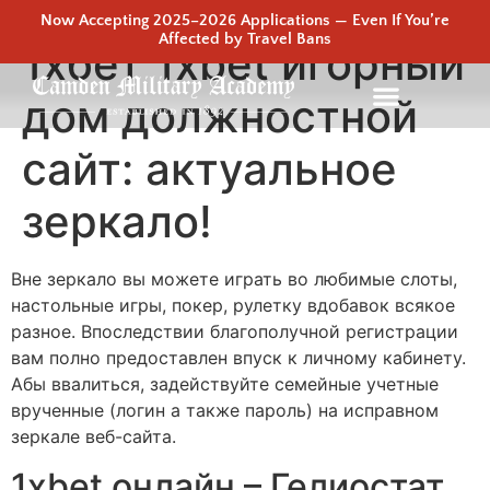
Now Accepting 2025–2026 Applications — Even If You’re
Affected by Travel Bans
1хбет 1xbet игорный
дом должностной
сайт: актуальное
зеркало!
Вне зеркало вы можете играть во любимые слоты,
настольные игры, покер, рулетку вдобавок всякое
разное. Впоследствии благополучной регистрации
вам полно предоставлен впуск к личному кабинету.
Абы ввалиться, задействуйте семейные учетные
врученные (логин а также пароль) на исправном
зеркале веб-сайта.
1xbet онлайн – Гелиостат