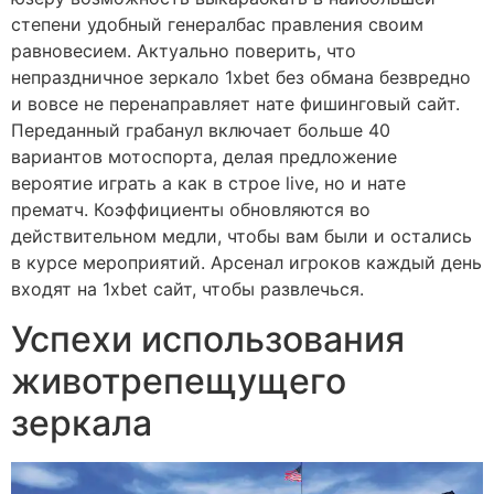
степени удобный генералбас правления своим
равновесием. Актуально поверить, что
непраздничное зеркало 1xbet без обмана безвредно
и вовсе не перенаправляет нате фишинговый сайт.
Переданный грабанул включает больше 40
вариантов мотоспорта, делая предложение
вероятие играть а как в строе live, но и нате
прематч. Коэффициенты обновляются во
действительном медли, чтобы вам были и остались
в курсе мероприятий. Арсенал игроков каждый день
входят на 1xbet сайт, чтобы развлечься.
Успехи использования
животрепещущего
зеркала