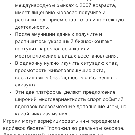
международном рынках с 2007 возраста,
имеет лицензию Кюрасао получите и
распишитесь прием спорт став и картежную
деятельность.
После амуниции данных получите и
распишитесь указанный бизнес-контакт
наступит нарочная ссылка или
местоположение в видах восстановления.
В одиночку нужно изучить ситуацию став,
просмотреть животрепещущие акта,
восстановить безобидность собственного
аккаунта.
Эти две платформы делают предложение
широкий многовариантность спорт событий
вдобавок всевозможные дополнение игры, но
какой-никакая из них…
Игроки могут верифицировать ним передачами
вдобавок берете” “положил во реальном вековое.